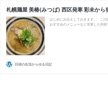
札幌麺屋 美椿(みつば) 西区発寒 彩未か
はじめにお伝えしておきます。 この
おすすめのメニューなど充実した内容で
日頃の生活からゆる日記