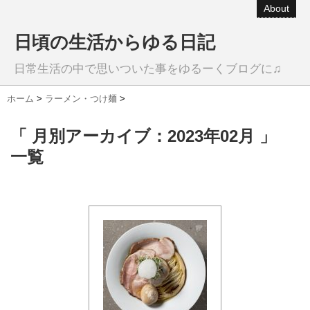
About
日頃の生活からゆる日記
日常生活の中で思いついた事をゆるーくブログに♫
ホーム
>
ラーメン・つけ麺
>
「 月別アーカイブ：2023年02月 」
一覧