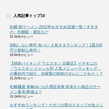
人気記事トップ10
札幌 朝ラーメン 2022年おすすめ店舗一覧！すすき
の・札幌駅・東区など
32.5k件のビュー
回転しない寿司 魚べい 人気ネタランキング！1皿100
円で新鮮な寿司！
19.6k件のビュー
【焼肉バイキング ウエスタン 北郷店】イチモニの
「ウエスタン ジャンル別 人気メニューランキング」
の番組内で紹介。自家製の焼肉のタレにこだわり！？
15.2k件のビュー
札幌麺屋 美椿(みつば) 西区発寒 彩未から独立のラー
メン屋 駐車場は？
15.1k件のビュー
おすすめランキング！ナポリの窯のスタッフが全メニ