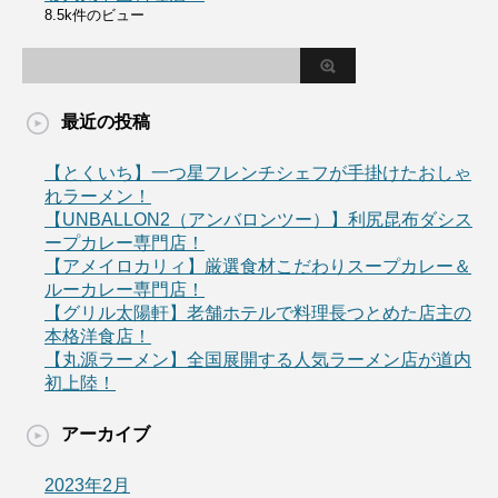
8.5k件のビュー
最近の投稿
【とくいち】一つ星フレンチシェフが手掛けたおしゃ
れラーメン！
【UNBALLON2（アンバロンツー）】利尻昆布ダシス
ープカレー専門店！
【アメイロカリィ】厳選食材こだわりスープカレー＆
ルーカレー専門店！
【グリル太陽軒】老舗ホテルで料理長つとめた店主の
本格洋食店！
【丸源ラーメン】全国展開する人気ラーメン店が道内
初上陸！
アーカイブ
2023年2月