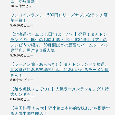
ューから厳選！
10.6k件のビュー
ワンコインランチ（500円）リーズナブルなランチ店
舗一覧！
9.4k件のビュー
【北海道バーム よし田”（よしだ）】発見！タカトシ
ランドの「麻生のお隣 札幌・北区 北34条エリア」の
テレビ内で紹介。30種類ほどの豊富なバームクーヘン
専門店。黒ごま 1番人気
9.3k件のビュー
【ラーメン蘭（あららぎ）】タカトシランドで放送。
北区篠路にある穴場的な地元にあいされるラーメン屋
さん！
8.8k件のビュー
【麺や虎鉄（こてつ）】人気ラーメンランキング！特
大ザンギも！
8.6k件のビュー
【中国料理 もみぢ】狸小路に本格的な味わいを提供す
る人気中国料理店！