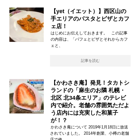
【yet（イエット）】西区山の
手エリアのパスタとピザとカフ
ェ店！
はじめにお伝えしておきます。 この記事
の内容は、「パフェとピザとそれからカフ
ェと、
記事を読む
【かわさき庵】発見！タカトシ
ランドの「麻生のお隣 札幌・
北区 北34条エリア」のテレビ
内で紹介。老舗の雰囲気ただよ
う店内には充実した和菓子
が！？
かわさき庵について 2019年1月18日に放送
されていました。 2014年創業、小樽の老舗
店で修