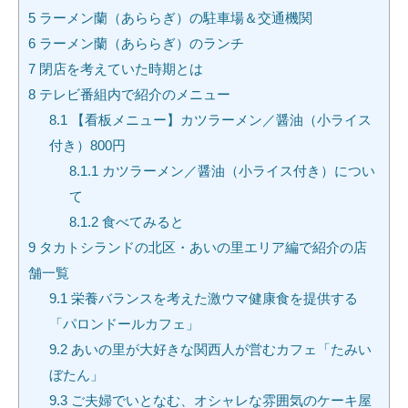
5
ラーメン蘭（あららぎ）の駐車場＆交通機関
6
ラーメン蘭（あららぎ）のランチ
7
閉店を考えていた時期とは
8
テレビ番組内で紹介のメニュー
8.1
【看板メニュー】カツラーメン／醤油（小ライス
付き）800円
8.1.1
カツラーメン／醤油（小ライス付き）につい
て
8.1.2
食べてみると
9
タカトシランドの北区・あいの里エリア編で紹介の店
舗一覧
9.1
栄養バランスを考えた激ウマ健康食を提供する
「パロンドールカフェ」
9.2
あいの里が大好きな関西人が営むカフェ「たみい
ぼたん」
9.3
ご夫婦でいとなむ、オシャレな雰囲気のケーキ屋