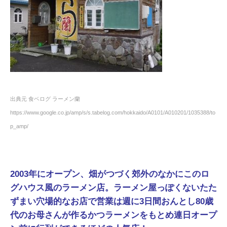
出典元 食ベログ ラーメン蘭
https://www.google.co.jp/amp/s/s.tabelog.com/hokkaido/A0101/A010201/1035388/to
p_amp/
2003年にオープン、畑がつづく郊
外のなかにこのロ
グハウス風のラ
ーメン店。ラーメン屋っぽくない
たた
ずまい穴場的なお店で営業は週に3日間おんとし80歳
代のお母さんが作るかつラーメンをもとめ連日オープ