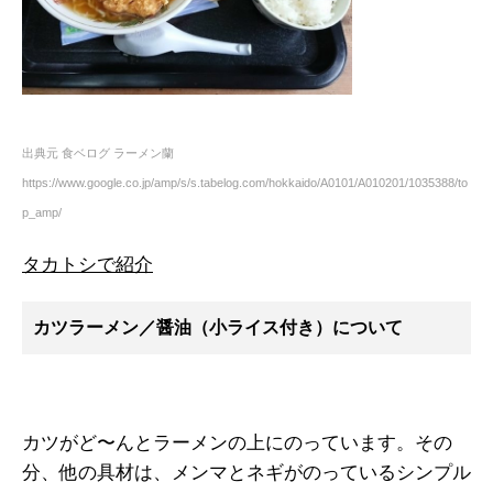
出典元 食ベログ ラーメン蘭
https://www.google.co.jp/amp/s/s.tabelog.com/hokkaido/A0101/A010201/1035388/to
p_amp/
タカトシで紹介
カツラーメン／醤油（小ライス付き）について
カツがど〜んとラーメンの上にのっています。その
分、他の具材は、メンマとネギがのっているシンプル