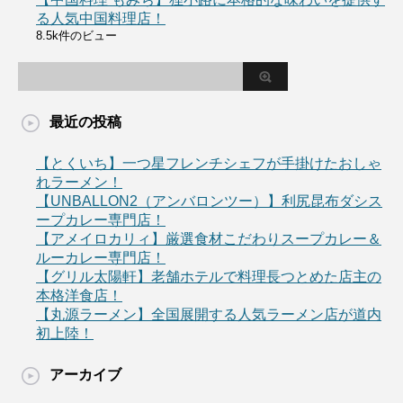
る人気中国料理店！
8.5k件のビュー
最近の投稿
【とくいち】一つ星フレンチシェフが手掛けたおしゃ
れラーメン！
【UNBALLON2（アンバロンツー）】利尻昆布ダシス
ープカレー専門店！
【アメイロカリィ】厳選食材こだわりスープカレー＆
ルーカレー専門店！
【グリル太陽軒】老舗ホテルで料理長つとめた店主の
本格洋食店！
【丸源ラーメン】全国展開する人気ラーメン店が道内
初上陸！
アーカイブ