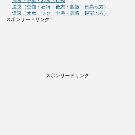
洋食・中華・和食・焼肉
道央（空知・石狩・後志・胆振・日高地方）
道東（オホーツク・十勝・釧路・根室地方）
スポンサードリンク
スポンサードリンク