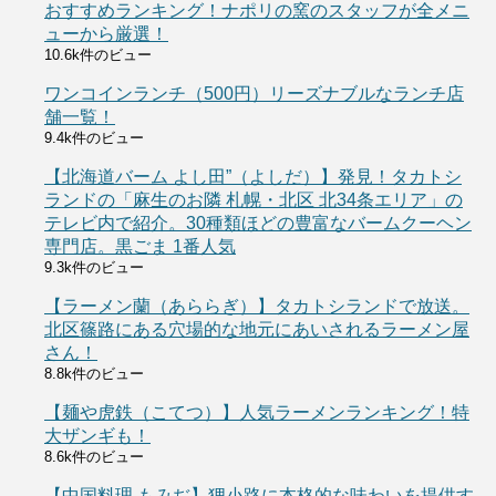
おすすめランキング！ナポリの窯のスタッフが全メニ
ューから厳選！
10.6k件のビュー
ワンコインランチ（500円）リーズナブルなランチ店
舗一覧！
9.4k件のビュー
【北海道バーム よし田”（よしだ）】発見！タカトシ
ランドの「麻生のお隣 札幌・北区 北34条エリア」の
テレビ内で紹介。30種類ほどの豊富なバームクーヘン
専門店。黒ごま 1番人気
9.3k件のビュー
【ラーメン蘭（あららぎ）】タカトシランドで放送。
北区篠路にある穴場的な地元にあいされるラーメン屋
さん！
8.8k件のビュー
【麺や虎鉄（こてつ）】人気ラーメンランキング！特
大ザンギも！
8.6k件のビュー
【中国料理 もみぢ】狸小路に本格的な味わいを提供す