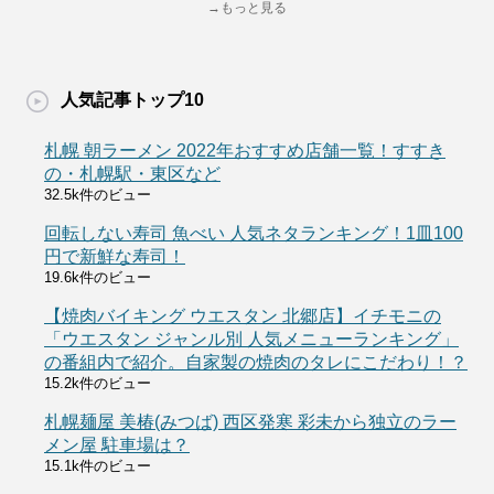
→もっと見る
人気記事トップ10
札幌 朝ラーメン 2022年おすすめ店舗一覧！すすき
の・札幌駅・東区など
32.5k件のビュー
回転しない寿司 魚べい 人気ネタランキング！1皿100
円で新鮮な寿司！
19.6k件のビュー
【焼肉バイキング ウエスタン 北郷店】イチモニの
「ウエスタン ジャンル別 人気メニューランキング」
の番組内で紹介。自家製の焼肉のタレにこだわり！？
15.2k件のビュー
札幌麺屋 美椿(みつば) 西区発寒 彩未から独立のラー
メン屋 駐車場は？
15.1k件のビュー