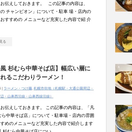
にお伝えしておきます。 この記事の内容は、
の チャンピオン」について・駐車 場・店内の
おすすめの メニューなど充実した内容で紹 介
☆
見る
風 杉むら中華そば店】幅広い層に
されるこだわりラーメン！
4 |
ラーメン・つけ麺
,
札幌市街地（札幌駅・大通公園周辺・
周辺・山鼻西沿線・山鼻西線沿線）
お伝えしておきます。 この記事の内容は、「凡
むら中華そば店」について・駐車場・店内の雰囲
すすめのメニューなど充実した内容で紹介します
風 杉むら中華そば店につい