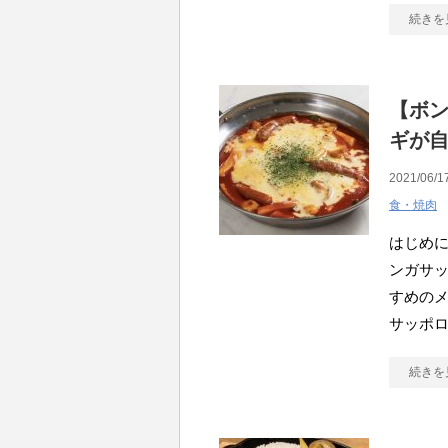
続きを
【ボン
ギが
2021/06/1
食・焼肉
はじめに
ンガサ
すめのメ
サッポ
続きを