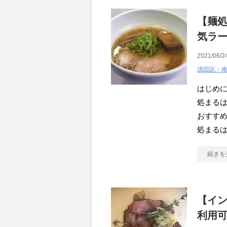
【麺処
気ラ
2021/06/2
清田区・
はじめに
処まるは
おすすめ
処まるは
続きを
【イ
利用