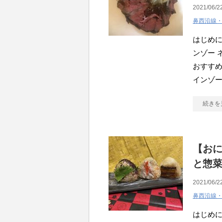
2021/06/2
鼻西沿線
はじめに
ンゾー 
おすすめ
インゾ
続きを
【おに
と惣
2021/06/2
鼻西沿線
はじめに