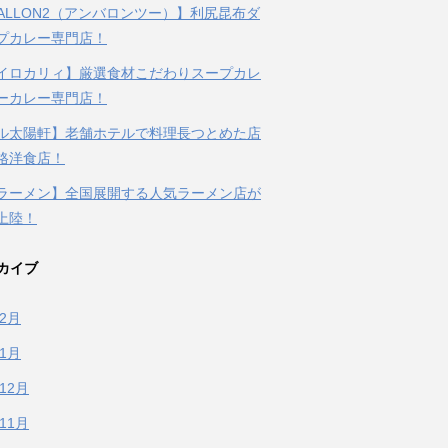
BALLON2（アンバロンツー）】利尻昆布ダ
プカレー専門店！
イロカリィ】厳選食材こだわりスープカレ
ーカレー専門店！
ル太陽軒】老舗ホテルで料理長つとめた店
格洋食店！
ラーメン】全国展開する人気ラーメン店が
上陸！
カイブ
年2月
年1月
年12月
年11月