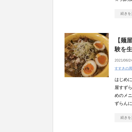
続きを
【麺屋
験を
2021/06/2
すすきの
はじめに
屋すず
めのメニ
ずらんに
続きを