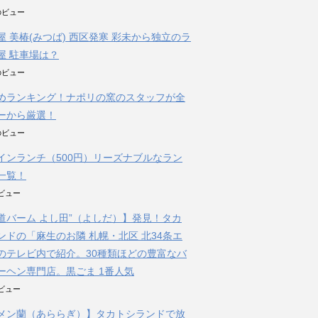
件のビュー
屋 美椿(みつば) 西区発寒 彩未から独立のラ
屋 駐車場は？
件のビュー
めランキング！ナポリの窯のスタッフが全
ーから厳選！
件のビュー
インランチ（500円）リーズナブルなラン
一覧！
のビュー
道バーム よし田”（よしだ）】発見！タカ
ンドの「麻生のお隣 札幌・北区 北34条エ
のテレビ内で紹介。30種類ほどの豊富なバ
ーヘン専門店。黒ごま 1番人気
のビュー
メン蘭（あららぎ）】タカトシランドで放