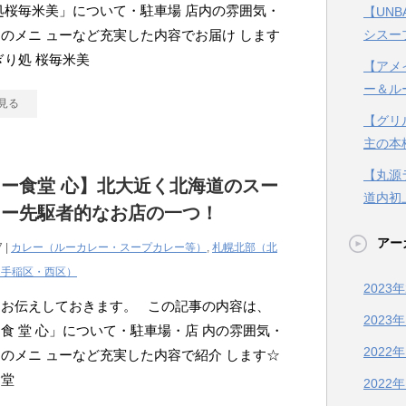
処桜毎米美」について・駐車場 店内の雰囲気・
【UN
のメニ ューなど充実した内容でお届け します
シスー
ぎり処 桜毎米美
【アメ
ー＆ル
見る
【グリ
主の本
【丸源
ー食堂 心】北大近く北海道のスー
道内初
レー先駆者的なお店の一つ！
アー
7 |
カレー（ルーカレー・スープカレー等）
,
札幌北部（北
・手稲区・西区）
2023
にお伝えしておきます。 この記事の内容は、
2023
食 堂 心」について・駐車場・店 内の雰囲気・
2022
のメニ ューなど充実した内容で紹介 します☆
食堂
2022