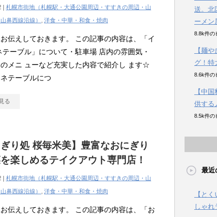
2 |
札幌市街地（札幌駅・大通公園周辺・すすきの周辺・山
送。北
・山鼻西線沿線）
,
洋食・中華・和食・焼肉
ーメン
8.8k件
お伝えしておきます。 この記事の内容は、「イ
【麺や
ネテーブル」について・駐車場 店内の雰囲気・
グ！特
のメニ ューなど充実した内容で紹介し ます☆
8.6k件
ーネテーブルにつ
【中国
見る
供する
8.5k件
ぎり処 桜毎米美】豊富なおにぎり
菜を楽しめるテイクアウト専門店！
最近
2 |
札幌市街地（札幌駅・大通公園周辺・すすきの周辺・山
・山鼻西線沿線）
,
洋食・中華・和食・焼肉
【とく
しゃれ
お伝えしておきます。 この記事の内容は、「お