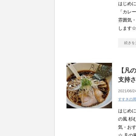
はじめ
「カレー
雰囲気・
します
続きを
【凡の
支持
2021/06/2
すすきの
はじめに
の風 杉
気・お
☆ 凡の