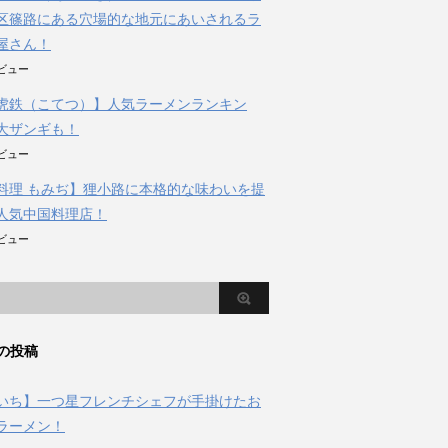
区篠路にある穴場的な地元にあいされるラ
屋さん！
のビュー
虎鉄（こてつ）】人気ラーメンランキン
大ザンギも！
のビュー
料理 もみぢ】狸小路に本格的な味わいを提
人気中国料理店！
のビュー
の投稿
いち】一つ星フレンチシェフが手掛けたお
ラーメン！