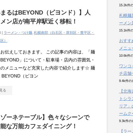
15.2k
まるはBEYOND（ビヨンド）】人
札幌麺
ーメン店が南平岸駅近く移転！
ーメン
15.1k
4 |
ラーメン・つけ麺
,
札幌南部（白石区・厚別区・豊平区・
おすす
南区）
メニュ
お伝えしておきます。 この記事の内容は、「麺
10.6k
BEYOND」について・駐車場・店内の雰囲気・
ワンコ
のメニューなど充実した内容で紹介します☆ 麺
チ店舗
 BEYOND（ビヨン
9.4k件
見る
【北海
トシラ
リア」
ームク
ンゾーネテーブル】色々なシーンで
9.3k件
可能な万能カフェダイニング！
【ラー