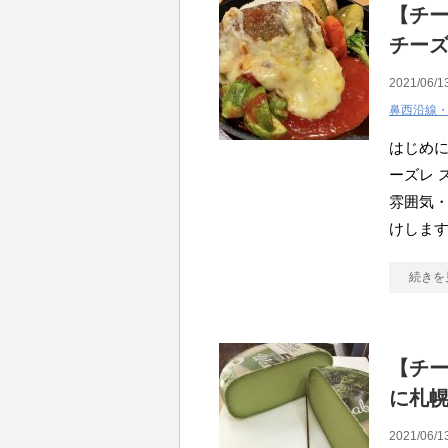
【チ
チー
2021/06/1
鼻西沿線
はじめに
ーズレ 
雰囲気・
けしま
続きを
【チー
に札
2021/06/1