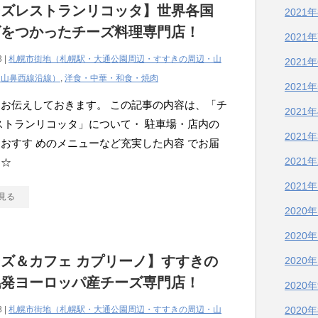
ーズレストランリコッタ】世界各国
2021
ズをつかったチーズ料理専門店！
2021
3 |
札幌市街地（札幌駅・大通公園周辺・すすきの周辺・山
2021
・山鼻西線沿線）
,
洋食・中華・和食・焼肉
2021
お伝えしておきます。 この記事の内容は、「チ
2021
ストランリコッタ」について・ 駐車場・店内の
2021
おすす めのメニューなど充実した内容 でお届
2021
す☆
2021
見る
2020
2020
ズ＆カフェ カプリーノ】すすきの
2020
幌発ヨーロッパ産チーズ専門店！
2020
3 |
札幌市街地（札幌駅・大通公園周辺・すすきの周辺・山
2020