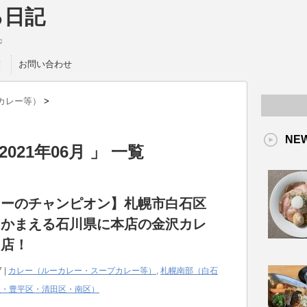
る日記
♫
！
お問い合わせ
カレー等）
>
NE
021年06月 」 一覧
レーのチャンピオン】札幌市白石区
をかまえる石川県に本店の金沢カレ
門店！
7 |
カレー（ルーカレー・スープカレー等）
,
札幌南部（白石
区・豊平区・清田区・南区）