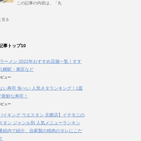
この記事の内容は、「丸
と見る
記事トップ10
朝ラーメン 2022年おすすめ店舗一覧！すす
札幌駅・東区など
件のビュー
ない寿司 魚べい 人気ネタランキング！1皿
円で新鮮な寿司！
件のビュー
バイキング ウエスタン 北郷店】イチモニの
スタン ジャンル別 人気メニューランキン
番組内で紹介。自家製の焼肉のタレにこだ
？