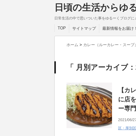
日頃の生活からゆ
日常生活の中で思いついた事をゆるーくブログに
TOP
サイトマップ
最新情報をお届け
ホーム
>
カレー（ルーカレー・スープ
「 月別アーカイブ：2
【カ
に店
ー専
2021/06/2
区・厚別