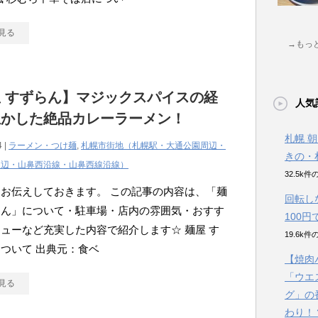
見る
→もっ
 すずらん】マジックスパイスの経
人気
生かした絶品カレーラーメン！
札幌 
4 |
ラーメン・つけ麺
,
札幌市街地（札幌駅・大通公園周辺・
きの・
周辺・山鼻西沿線・山鼻西線沿線）
32.5k
お伝えしておきます。 この記事の内容は、「麺
回転し
らん」について・駐車場・店内の雰囲気・おすす
100
ューなど充実した内容で紹介します☆ 麺屋 す
19.6k
ついて 出典元：食ベ
【焼肉
「ウエ
見る
グ」の
わり！