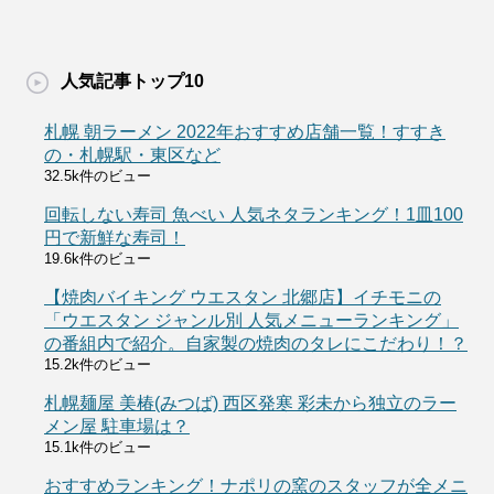
人気記事トップ10
札幌 朝ラーメン 2022年おすすめ店舗一覧！すすき
の・札幌駅・東区など
32.5k件のビュー
回転しない寿司 魚べい 人気ネタランキング！1皿100
円で新鮮な寿司！
19.6k件のビュー
【焼肉バイキング ウエスタン 北郷店】イチモニの
「ウエスタン ジャンル別 人気メニューランキング」
の番組内で紹介。自家製の焼肉のタレにこだわり！？
15.2k件のビュー
札幌麺屋 美椿(みつば) 西区発寒 彩未から独立のラー
メン屋 駐車場は？
15.1k件のビュー
おすすめランキング！ナポリの窯のスタッフが全メニ