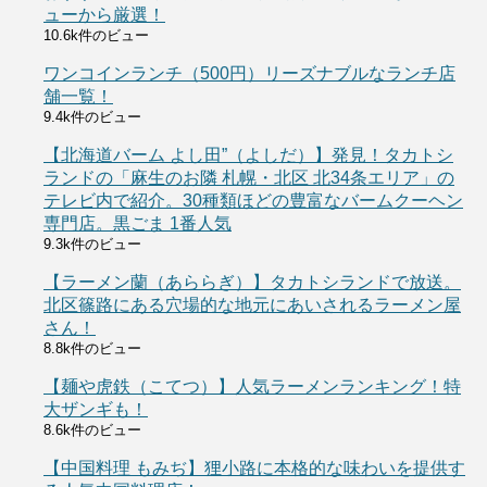
ューから厳選！
10.6k件のビュー
ワンコインランチ（500円）リーズナブルなランチ店
舗一覧！
9.4k件のビュー
【北海道バーム よし田”（よしだ）】発見！タカトシ
ランドの「麻生のお隣 札幌・北区 北34条エリア」の
テレビ内で紹介。30種類ほどの豊富なバームクーヘン
専門店。黒ごま 1番人気
9.3k件のビュー
【ラーメン蘭（あららぎ）】タカトシランドで放送。
北区篠路にある穴場的な地元にあいされるラーメン屋
さん！
8.8k件のビュー
【麺や虎鉄（こてつ）】人気ラーメンランキング！特
大ザンギも！
8.6k件のビュー
【中国料理 もみぢ】狸小路に本格的な味わいを提供す