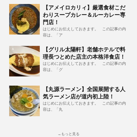
【アメイロカリィ】厳選食材こだ
わりスープカレー＆ルーカレー専
門店！
はじめにお伝えしておきます。 この記事の内
容は、「ア
【グリル太陽軒】老舗ホテルで料
理長つとめた店主の本格洋食店！
はじめにお伝えしておきます。 この記事の内
容は、「グ
【丸源ラーメン】全国展開する人
気ラーメン店が道内初上陸！
はじめにお伝えしておきます。 この記事の内
容は、「丸
→もっと見る