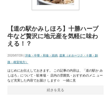
【道の駅かみしほろ】十勝ハーブ
牛など贅沢に地元産を気軽に味わ
える！？
2020/07/26 |
洋食・中華・和食・焼肉
,
道東（オホーツク・十勝・釧
路・根室地方）
はじめにお伝えしておきます。 この記事の内容は、「道の駅か み
しほろ」について・駐車場・ 店内の雰囲気・おすすめのメニ ュー
など充実した内容でお届け します☆ 一緒に見
続きを見る