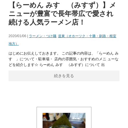
【らーめん みすゞ（みすず）】メ
ニューが豊富で長年帯広で愛され
続ける人気ラーメン店！
2020/01/06 |
ラーメン・つけ麺
,
道東（オホーツク・十勝・釧路・根室
地方）
はじめにお伝えしておきます。 この記事の内容は、「らーめん み
すゞ」について・駐車場・ 店内の雰囲気・おすすめのメニ ューな
どを紹介します☆ らーめん みすゞ（みすず）について 出
続きを見る