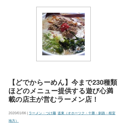
【どでからーめん】今まで230種類
ほどのメニュー提供する遊び心満
載の店主が営むラーメン店！
2020/01/06 |
ラーメン・つけ麺
,
道東（オホーツク・十勝・釧路・根室
地方）