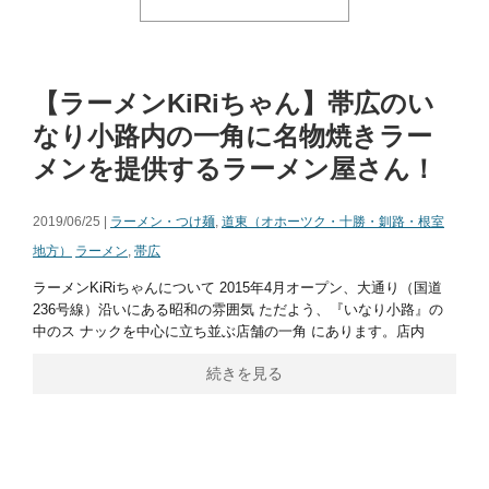
【ラーメンKiRiちゃん】帯広のい
なり小路内の一角に名物焼きラー
メンを提供するラーメン屋さん！
2019/06/25 |
ラーメン・つけ麺
,
道東（オホーツク・十勝・釧路・根室
地方）
ラーメン
,
帯広
ラーメンKiRiちゃんについて 2015年4月オープン、大通り（国道
236号線）沿いにある昭和の雰囲気 ただよう、『いなり小路』の
中のス ナックを中心に立ち並ぶ店舗の一角 にあります。店内
続きを見る