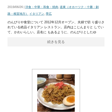
2019/06/26 |
洋食・中華・和食・焼肉
,
道東（オホーツク・十勝・釧
路・根室地方）
イタリアン
,
帯広
のんびりや食堂について 2012年12月オープン、夫婦で切 り盛りさ
れている絶品イタリアン レストラン。店内はこじんまりと してい
て、かわいらしい。店名に もあるように、のんびりとしたゆ
続きを見る