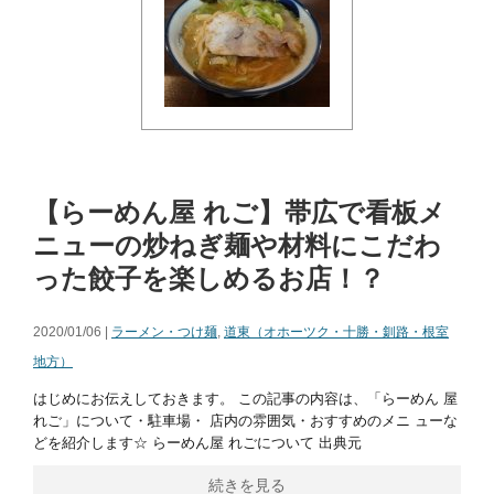
【らーめん屋 れご】帯広で看板メ
ニューの炒ねぎ麺や材料にこだわ
った餃子を楽しめるお店！？
2020/01/06 |
ラーメン・つけ麺
,
道東（オホーツク・十勝・釧路・根室
地方）
はじめにお伝えしておきます。 この記事の内容は、「らーめん 屋
れご」について・駐車場・ 店内の雰囲気・おすすめのメニ ューな
どを紹介します☆ らーめん屋 れごについて 出典元
続きを見る