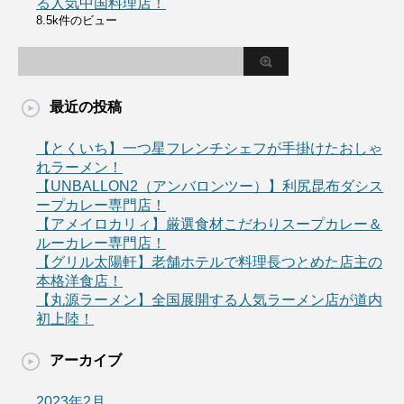
る人気中国料理店！
8.5k件のビュー
最近の投稿
【とくいち】一つ星フレンチシェフが手掛けたおしゃ
れラーメン！
【UNBALLON2（アンバロンツー）】利尻昆布ダシス
ープカレー専門店！
【アメイロカリィ】厳選食材こだわりスープカレー＆
ルーカレー専門店！
【グリル太陽軒】老舗ホテルで料理長つとめた店主の
本格洋食店！
【丸源ラーメン】全国展開する人気ラーメン店が道内
初上陸！
アーカイブ
2023年2月