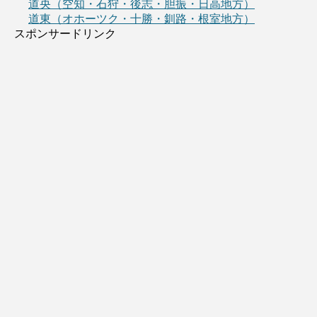
道央（空知・石狩・後志・胆振・日高地方）
道東（オホーツク・十勝・釧路・根室地方）
スポンサードリンク