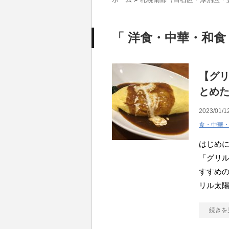
「 洋食・中華・和食
【グ
とめ
2023/01/1
食・中華
はじめ
「グリ
すすめ
リル太
続きを