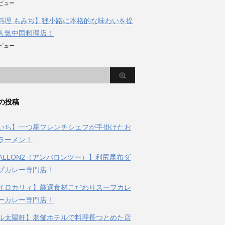
のビュー
料理 もみぢ】狸小路に本格的な味わいを提
人気中国料理店！
のビュー
の投稿
いち】一つ星フレンチシェフが手掛けたお
ラーメン！
BALLON2（アンバロンツー）】利尻昆布ダ
プカレー専門店！
イロカリィ】厳選食材こだわりスープカレ
ーカレー専門店！
ル太陽軒】老舗ホテルで料理長つとめた店