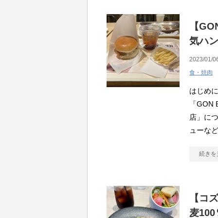
【GO
気ハ
2023/01/0
食・焼肉
はじめ
「GON
店」に
ューな
続きを
【コズ
麦10