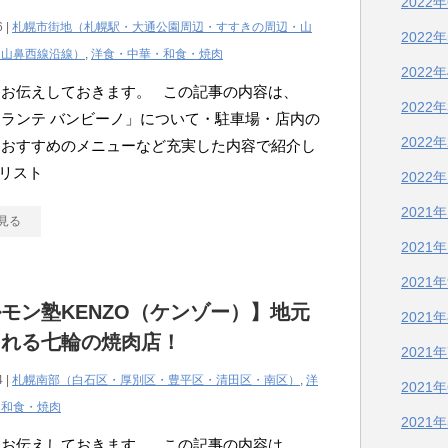
2022
6 |
札幌市街地（札幌駅・大通公園周辺・すすきの周辺・山
2022
・山鼻西線沿線）
,
洋食・中華・和食・焼肉
2022
にお伝えしておきます。 この記事の内容は、
2022
ランテ バンビーノ」について・駐車場・店内の
2022
・おすすめのメニューなど充実した内容で紹介し
リスト
2022
2021
見る
2021
2021
モン塾KENZO（ケンゾー）】地元
2021
される七輪の焼肉店！
2021
4 |
札幌南部（白石区・厚別区・豊平区・清田区・南区）
,
洋
2021
・和食・焼肉
2021
にお伝えしておきます。 この記事の内容は、