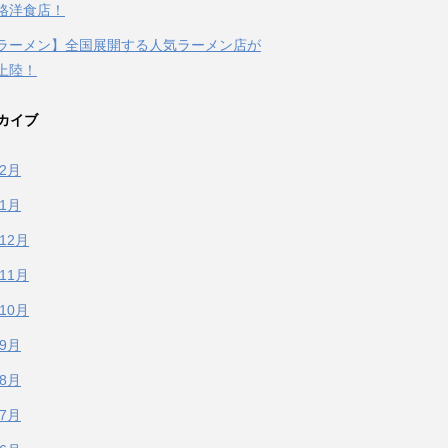
格洋食店！
ラーメン】全国展開する人気ラーメン店が
上陸！
カイブ
年2月
年1月
年12月
年11月
年10月
年9月
年8月
年7月