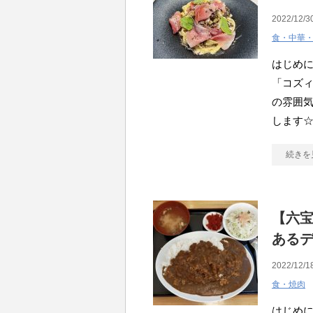
2022/12/3
食・中華
はじめ
「コズィ
の雰囲
します
続きを
【六
ある
2022/12/1
食・焼肉
はじめ