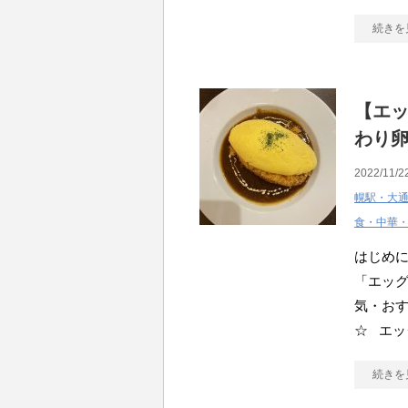
続きを
【エ
わり
2022/11/2
幌駅・大
食・中華
はじめ
「エッ
気・お
☆ エッ
続きを