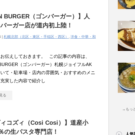
N BURGER（ゴンバーガー）】人
ンバーガー店が道内初上陸！
6 |
札幌北部（北区・東区・手稲区・西区）
,
洋食・中華・和
にお伝えしておきます。 この記事の内容は、
 BURGER（ゴンバーガー）札幌ジョイフルAK
ついて・駐車場・店内の雰囲気・おすすめのメニ
ど充実した内容で紹介し
見る
→もっ
ィコズィ（Cosi Cosi）】道産小
0％の生パスタ専門店！
人気