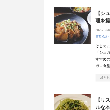
【シ
理を
2022/10/3
鼻西沿線
はじめ
「シュ
すすめの
ガコ食堂
続きを
【リス
ルな