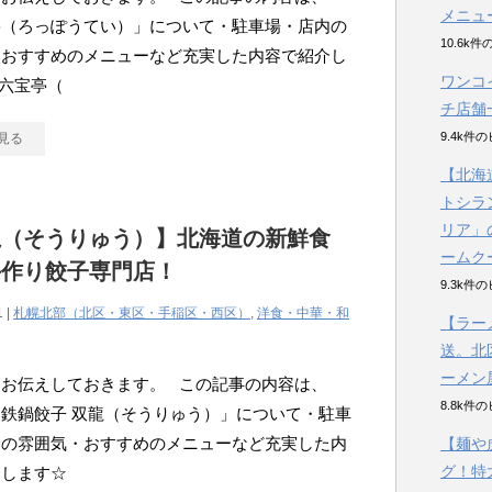
メニュ
亭（ろっぽうてい）」について・駐車場・店内の
10.6k
・おすすめのメニューなど充実した内容で紹介し
ワンコ
六宝亭（
チ店舗
9.4k件
見る
【北海
トシラ
リア」
龍（そうりゅう）】北海道の新鮮食
ームク
手作り餃子専門店！
9.3k件
1 |
札幌北部（北区・東区・手稲区・西区）
,
洋食・中華・和
【ラー
送。北
ーメン
にお伝えしておきます。 この記事の内容は、
8.8k件
鉄鍋餃子 双龍（そうりゅう）」について・駐車
内の雰囲気・おすすめのメニューなど充実した内
【麺や
グ！特
介します☆