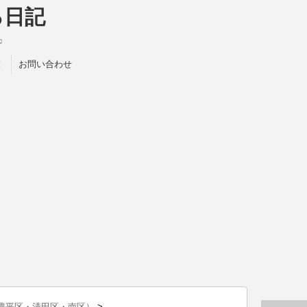
る日記
♫
！
お問い合わせ
豊平区・清田区・南区）
>