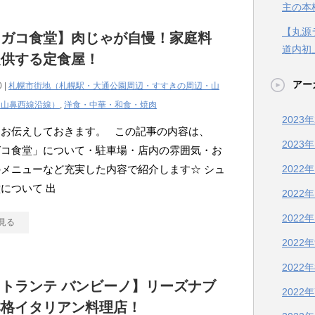
主の本
【丸源
ュガコ食堂】肉じゃが自慢！家庭料
道内初
提供する定食屋！
アー
0 |
札幌市街地（札幌駅・大通公園周辺・すすきの周辺・山
・山鼻西線沿線）
,
洋食・中華・和食・焼肉
2023
にお伝えしておきます。 この記事の内容は、
2023
ガコ食堂」について・駐車場・店内の雰囲気・お
メニューなど充実した内容で紹介します☆ シュ
2022
について 出
2022
2022
見る
2022
2022
トランテ バンビーノ】リーズナブ
2022
本格イタリアン料理店！