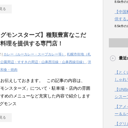
8.6k件
見る
【中国
供する
8.5k件
ッグモンスターズ】種類豊富なこだ
卵料理を提供する専門店！
2 |
カレー（ルーカレー・スープカレー等）
,
札幌市街地（札
最近
通公園周辺・すすきの周辺・山鼻西沿線・山鼻西線沿線）
,
洋
・和食・焼肉
【とく
しゃれ
にお伝えしておきます。 この記事の内容は、
グモンスターズ」について・駐車場・店内の雰囲
【UN
すすめのメニューなど充実した内容で紹介します
シスー
グモンス
【アメ
ー＆ル
見る
【グリ