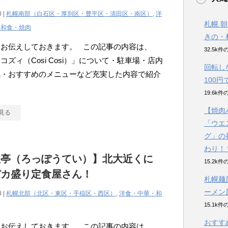
0 |
札幌南部（白石区・厚別区・豊平区・清田区・南区）
,
洋
札幌 
・和食・焼肉
きの・
にお伝えしておきます。 この記事の内容は、
32.5k
コズィ（Cosi Cosi）」について・駐車場・店内
回転し
気・おすすめのメニューなど充実した内容で紹介
100
☆
19.6k
【焼肉
見る
「ウエ
グ」の
わり！
宝亭（ろっぽうてい）】北大近くに
15.2k
デカ盛り定食屋さん！
札幌麺
ーメン
8 |
札幌北部（北区・東区・手稲区・西区）
,
洋食・中華・和
15.1k
おすす
にお伝えしておきます。 この記事の内容は、