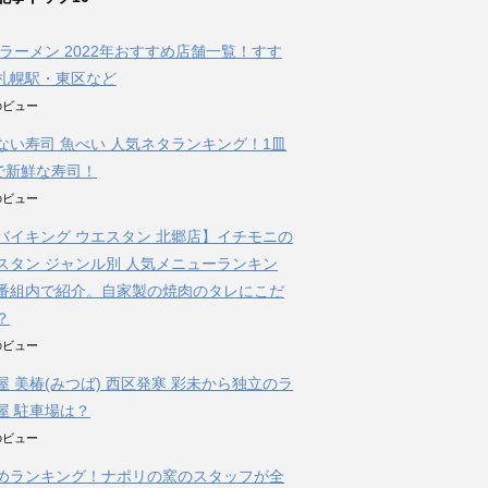
朝ラーメン 2022年おすすめ店舗一覧！すす
札幌駅・東区など
件のビュー
ない寿司 魚べい 人気ネタランキング！1皿
円で新鮮な寿司！
件のビュー
バイキング ウエスタン 北郷店】イチモニの
スタン ジャンル別 人気メニューランキン
番組内で紹介。自家製の焼肉のタレにこだ
？
件のビュー
屋 美椿(みつば) 西区発寒 彩未から独立のラ
屋 駐車場は？
件のビュー
めランキング！ナポリの窯のスタッフが全