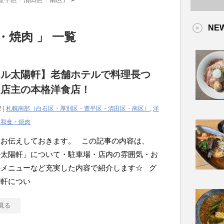
NE
・焼肉 」 一覧
リル太陽軒】老舗ホテルで料理長つ
た店主の本格洋食店！
2 |
札幌南部（白石区・厚別区・豊平区・清田区・南区）
,
洋
・和食・焼肉
にお伝えしておきます。 この記事の内容は、
ル太陽軒」について・駐車場・店内の雰囲気・お
のメニューなど充実した内容で紹介します☆ グ
陽軒につい
見る