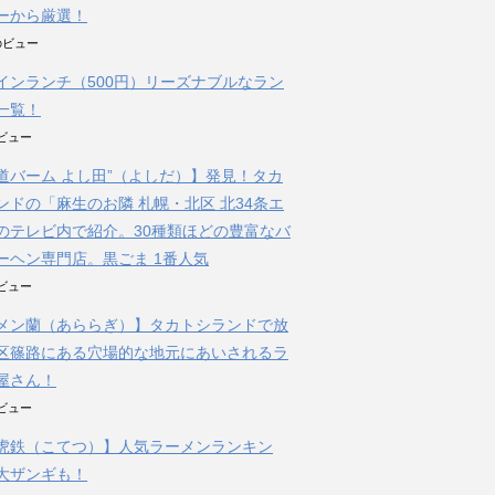
ーから厳選！
件のビュー
インランチ（500円）リーズナブルなラン
一覧！
のビュー
道バーム よし田”（よしだ）】発見！タカ
ンドの「麻生のお隣 札幌・北区 北34条エ
のテレビ内で紹介。30種類ほどの豊富なバ
ーヘン専門店。黒ごま 1番人気
のビュー
メン蘭（あららぎ）】タカトシランドで放
区篠路にある穴場的な地元にあいされるラ
屋さん！
のビュー
虎鉄（こてつ）】人気ラーメンランキン
大ザンギも！