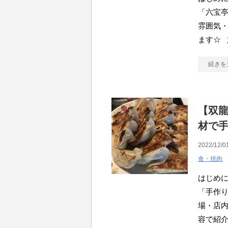
「六宝
雰囲気
ます☆ 
続きを
【双
材で
2022/12/0
食・焼肉
はじめ
「手作り
場・店
容で紹