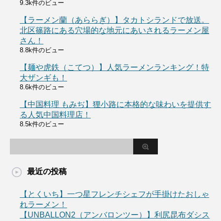
9.3k件のビュー
【ラーメン蘭（あららぎ）】タカトシランドで放送。
北区篠路にある穴場的な地元にあいされるラーメン屋
さん！
8.8k件のビュー
【麺や虎鉄（こてつ）】人気ラーメンランキング！特
大ザンギも！
8.6k件のビュー
【中国料理 もみぢ】狸小路に本格的な味わいを提供す
る人気中国料理店！
8.5k件のビュー
最近の投稿
【とくいち】一つ星フレンチシェフが手掛けたおしゃ
れラーメン！
【UNBALLON2（アンバロンツー）】利尻昆布ダシス