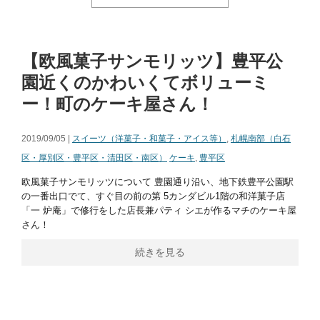
【欧風菓子サンモリッツ】豊平公
園近くのかわいくてボリューミ
ー！町のケーキ屋さん！
2019/09/05 |
スイーツ（洋菓子・和菓子・アイス等）
,
札幌南部（白石
区・厚別区・豊平区・清田区・南区）
ケーキ
,
豊平区
欧風菓子サンモリッツについて 豊園通り沿い、地下鉄豊平公園駅
の一番出口でて、すぐ目の前の第 5カンダビル1階の和洋菓子店
「一 炉庵」で修行をした店長兼パティ シエが作るマチのケーキ屋
さん！
続きを見る