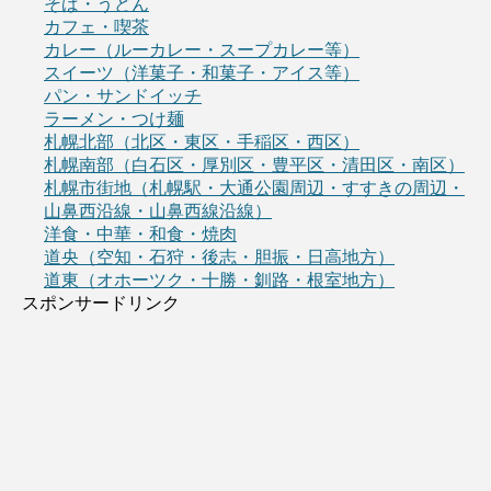
そば・うどん
カフェ・喫茶
カレー（ルーカレー・スープカレー等）
スイーツ（洋菓子・和菓子・アイス等）
パン・サンドイッチ
ラーメン・つけ麺
札幌北部（北区・東区・手稲区・西区）
札幌南部（白石区・厚別区・豊平区・清田区・南区）
札幌市街地（札幌駅・大通公園周辺・すすきの周辺・
山鼻西沿線・山鼻西線沿線）
洋食・中華・和食・焼肉
道央（空知・石狩・後志・胆振・日高地方）
道東（オホーツク・十勝・釧路・根室地方）
スポンサードリンク