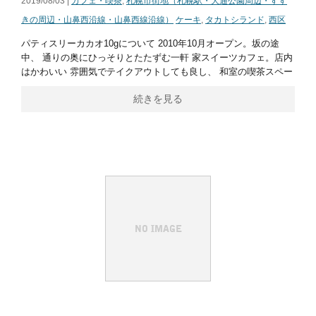
2019/08/03 |
カフェ・喫茶
,
札幌市街地（札幌駅・大通公園周辺・すす
きの周辺・山鼻西沿線・山鼻西線沿線）
ケーキ
,
タカトシランド
,
西区
パティスリーカカオ10gについて 2010年10月オープン。坂の途
中、 通りの奥にひっそりとたたずむ一軒 家スイーツカフェ。店内
はかわいい 雰囲気でテイクアウトしても良し、 和室の喫茶スペー
続きを見る