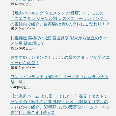
19.6k件のビュー
【焼肉バイキング ウエスタン 北郷店】イチモニの
「ウエスタン ジャンル別 人気メニューランキング」
の番組内で紹介。自家製の焼肉のタレにこだわり！？
15.2k件のビュー
札幌麺屋 美椿(みつば) 西区発寒 彩未から独立のラー
メン屋 駐車場は？
15.1k件のビュー
おすすめランキング！ナポリの窯のスタッフが全メニ
ューから厳選！
10.6k件のビュー
ワンコインランチ（500円）リーズナブルなランチ店
舗一覧！
9.4k件のビュー
【北海道バーム よし田”（よしだ）】発見！タカトシ
ランドの「麻生のお隣 札幌・北区 北34条エリア」の
テレビ内で紹介。30種類ほどの豊富なバームクーヘン
専門店。黒ごま 1番人気