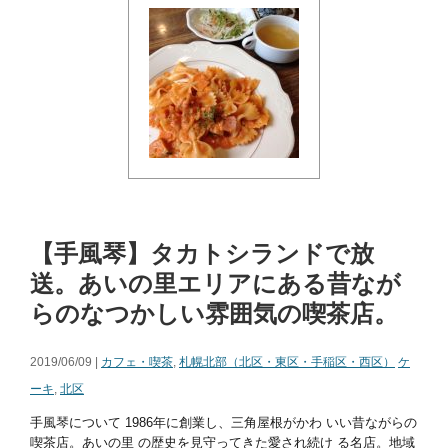
【手風琴】タカトシランドで放
送。あいの里エリアにある昔なが
らのなつかしい雰囲気の喫茶店。
2019/06/09 |
カフェ・喫茶
,
札幌北部（北区・東区・手稲区・西区）
ケ
ーキ
,
北区
手風琴について 1986年に創業し、三角屋根がかわ いい昔ながらの
喫茶店。あいの里 の歴史を見守ってきた愛され続け る名店。地域