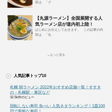
容は、「グ
【丸源ラーメン】全国展開する人
気ラーメン店が道内初上陸！
はじめにお伝えしておきます。 この記事の内
容は、「丸
→もっと見る
人気記事トップ10
札幌 朝ラーメン 2022年おすすめ店舗一覧！すすき
の・札幌駅・東区など
32.5k件のビュー
回転しない寿司 魚べい 人気ネタランキング！1皿100
円で新鮮な寿司！