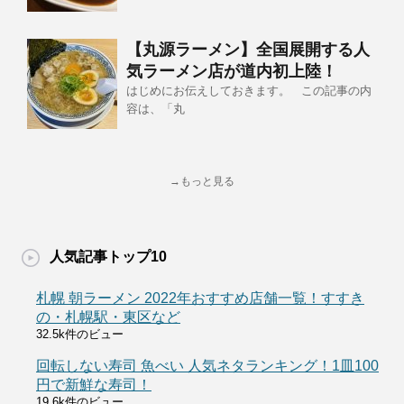
【丸源ラーメン】全国展開する人
気ラーメン店が道内初上陸！
はじめにお伝えしておきます。 この記事の内
容は、「丸
→もっと見る
人気記事トップ10
札幌 朝ラーメン 2022年おすすめ店舗一覧！すすき
の・札幌駅・東区など
32.5k件のビュー
回転しない寿司 魚べい 人気ネタランキング！1皿100
円で新鮮な寿司！
19.6k件のビュー