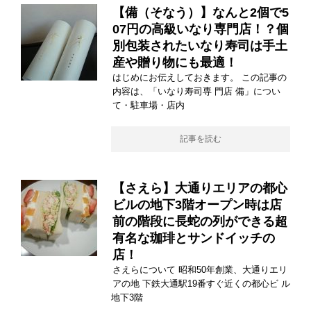
【備（そなう）】なんと2個で5
07円の高級いなり専門店！？個
別包装されたいなり寿司は手土
産や贈り物にも最適！
はじめにお伝えしておきます。 この記事の
内容は、「いなり寿司専 門店 備」につい
て・駐車場・店内
記事を読む
【さえら】大通りエリアの都心
ビルの地下3階オープン時は店
前の階段に長蛇の列ができる超
有名な珈琲とサンドイッチの
店！
さえらについて 昭和50年創業、大通りエリ
アの地 下鉄大通駅19番すぐ近くの都心ビ ル
地下3階