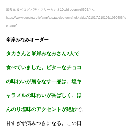
出典元 食ベログ パティスリーカカオ10g/hiroconnie0803さん
https://www.google.co.jp/amp/s/s.tabelog.com/hokkaido/A0101/A010105/1030408/to
p_amp/
峯岸みなみオーダー
タカさんと峯岸みなみさん2人で
食べていました。ビターなチョコ
の味わいが層をなす一品は、塩キ
ャラメルの味わいが香ばしく、ほ
んのり塩味のアクセントが絶妙
で、
甘すぎず病みつきになる。この日