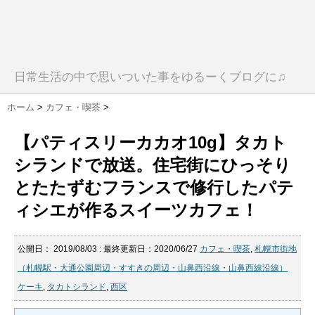
日常生活の中で思いついた事をゆるーくブログに♫
ホーム
>
カフェ・喫茶
>
【パティスリーカカオ10g】タカト
シランドで放送。住宅街にひっそり
とたたずむフランスで修行したパテ
ィシエが作るスイーツカフェ！
公開日：
2019/08/03
: 最終更新日：2020/06/27
カフェ・喫茶
,
札幌市街地
（札幌駅・大通公園周辺・すすきの周辺・山鼻西沿線・山鼻西線沿線）
ケーキ
,
タカトシランド
,
西区