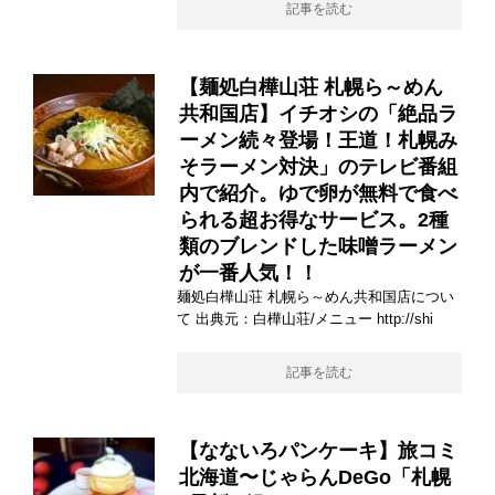
記事を読む
【麺処白樺山荘 札幌ら～めん
共和国店】イチオシの「絶品ラ
ーメン続々登場！王道！札幌み
そラーメン対決」のテレビ番組
内で紹介。ゆで卵が無料で食べ
られる超お得なサービス。2種
類のブレンドした味噌ラーメン
が一番人気！！
麺処白樺山荘 札幌ら～めん共和国店につい
て 出典元：白樺山荘/メニュー http://shi
記事を読む
【なないろパンケーキ】旅コミ
北海道〜じゃらんDeGo「札幌