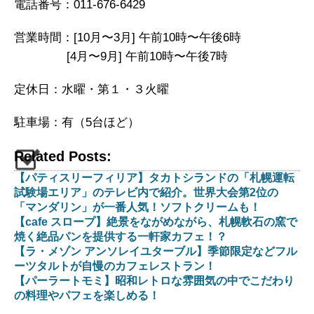
電話番号：011-676-6429
営業時間：[10月〜3月] 午前10時〜午後6時
[4月〜9月] 午前10時〜午後7時
定休日：水曜・第１・３火曜
駐車場：有（5台ほど）
Related Posts:
【パティスリーフィリア】タカトシランドの「札幌運転
試験場エリア」のテレビ内で紹介。世界大会第2位の
「マンダリン」が一番人気！ソフトクリームも！
【cafe スロープ】絶景をながめながら、札幌軟石の窯で
焼く絶品パンを提供する一軒家カフェ！？
【ラ・メゾン アンソレイユターブル】季節限定などフル
ーツタルトが自慢のカフェレストラン！
【パーラートモミ】昭和レトロな雰囲気の中でこだわり
の料理やパフェを楽しめる！