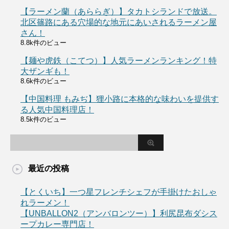
【ラーメン蘭（あららぎ）】タカトシランドで放送。
北区篠路にある穴場的な地元にあいされるラーメン屋
さん！
8.8k件のビュー
【麺や虎鉄（こてつ）】人気ラーメンランキング！特
大ザンギも！
8.6k件のビュー
【中国料理 もみぢ】狸小路に本格的な味わいを提供す
る人気中国料理店！
8.5k件のビュー
最近の投稿
【とくいち】一つ星フレンチシェフが手掛けたおしゃ
れラーメン！
【UNBALLON2（アンバロンツー）】利尻昆布ダシス
ープカレー専門店！