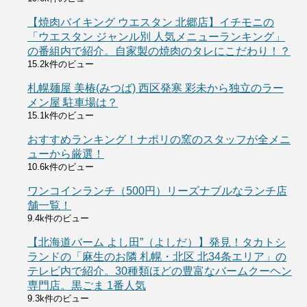
【焼肉バイキング ウエスタン 北郷店】イチモニの
「ウエスタン ジャンル別 人気メニューランキング」
の番組内で紹介。自家製の焼肉のタレにこだわり！？
15.2k件のビュー
札幌麺屋 美椿(みつば) 西区発寒 彩未から独立のラー
メン屋 駐車場は？
15.1k件のビュー
おすすめランキング！ナポリの窯のスタッフが全メニ
ューから厳選！
10.6k件のビュー
ワンコインランチ（500円）リーズナブルなランチ店
舗一覧！
9.4k件のビュー
【北海道バーム よし田”（よしだ）】発見！タカトシ
ランドの「麻生のお隣 札幌・北区 北34条エリア」の
テレビ内で紹介。30種類ほどの豊富なバームクーヘン
専門店。黒ごま 1番人気
9.3k件のビュー