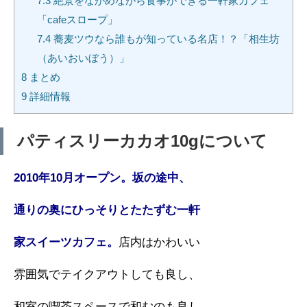
7.3
絶景をながめながら食事ができる一軒家カフェ
「cafeスロープ」
7.4
蕎麦ツウなら誰もが知っている名店！？「相生坊
（あいおいぼう）」
8
まとめ
9
詳細情報
パティスリーカカオ10gについて
2010年10月オープン。坂の途中、
通
りの奥にひっそりとたたずむ一軒
家ス
イーツカフェ。
店内はかわいい
雰囲気でテイクアウトしても良し、
和室の喫茶スペースで和むのも良し、