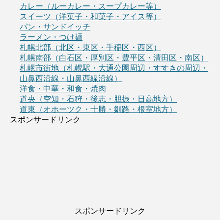
カレー（ルーカレー・スープカレー等）
スイーツ（洋菓子・和菓子・アイス等）
パン・サンドイッチ
ラーメン・つけ麺
札幌北部（北区・東区・手稲区・西区）
札幌南部（白石区・厚別区・豊平区・清田区・南区）
札幌市街地（札幌駅・大通公園周辺・すすきの周辺・
山鼻西沿線・山鼻西線沿線）
洋食・中華・和食・焼肉
道央（空知・石狩・後志・胆振・日高地方）
道東（オホーツク・十勝・釧路・根室地方）
スポンサードリンク