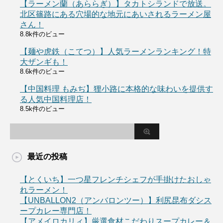
【ラーメン蘭（あららぎ）】タカトシランドで放送。
北区篠路にある穴場的な地元にあいされるラーメン屋
さん！
8.8k件のビュー
【麺や虎鉄（こてつ）】人気ラーメンランキング！特
大ザンギも！
8.6k件のビュー
【中国料理 もみぢ】狸小路に本格的な味わいを提供す
る人気中国料理店！
8.5k件のビュー
最近の投稿
【とくいち】一つ星フレンチシェフが手掛けたおしゃ
れラーメン！
【UNBALLON2（アンバロンツー）】利尻昆布ダシス
ープカレー専門店！
【アメイロカリィ】厳選食材こだわりスープカレー＆