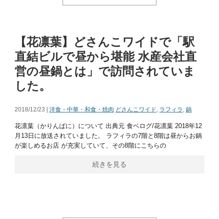
【花凛葉】どさんこワイドで「駅
直結ビルで昼から堪能 水産会社直
営の昼鍋とは」で訪問されていま
した。
2018/12/23 |
洋食・中華・和食・焼肉
どさんこワイド
,
ラフィラ
,
鍋
花凛葉（かりんぱに）について 出典元 食ベログ/花凛葉 2018年12
月13日に放送されていました。 ラフィラの7階と8階は昼からお鍋
が楽しめるお店 が充実していて、その8階にこちらの
続きを見る