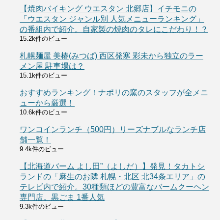
【焼肉バイキング ウエスタン 北郷店】イチモニの
「ウエスタン ジャンル別 人気メニューランキング」
の番組内で紹介。自家製の焼肉のタレにこだわり！？
15.2k件のビュー
札幌麺屋 美椿(みつば) 西区発寒 彩未から独立のラー
メン屋 駐車場は？
15.1k件のビュー
おすすめランキング！ナポリの窯のスタッフが全メニ
ューから厳選！
10.6k件のビュー
ワンコインランチ（500円）リーズナブルなランチ店
舗一覧！
9.4k件のビュー
【北海道バーム よし田”（よしだ）】発見！タカトシ
ランドの「麻生のお隣 札幌・北区 北34条エリア」の
テレビ内で紹介。30種類ほどの豊富なバームクーヘン
専門店。黒ごま 1番人気
9.3k件のビュー