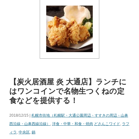
【炭火居酒屋 炎 大通店】ランチに
はワンコインで名物生つくねの定
食などを提供する！
2018/12/15 |
札幌市街地（札幌駅・大通公園周辺・すすきの周辺・山鼻
西沿線・山鼻西線沿線）
,
洋食・中華・和食・焼肉
どさんこワイド
,
ラフ
ィラ
,
中央区
,
鍋