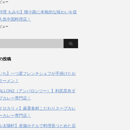
のビュー
料理 もみぢ】狸小路に本格的な味わいを提
人気中国料理店！
のビュー
の投稿
いち】一つ星フレンチシェフが手掛けたお
ラーメン！
BALLON2（アンバロンツー）】利尻昆布ダ
プカレー専門店！
イロカリィ】厳選食材こだわりスープカレ
ーカレー専門店！
ル太陽軒】老舗ホテルで料理長つとめた店