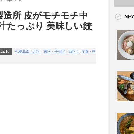
子製造所 皮がモチモチ中
NE
汁たっぷり 美味しい餃
12/10
札幌北部（北区・東区・手稲区・西区）
,
洋食・中