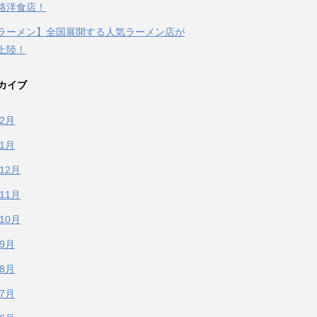
格洋食店！
ラーメン】全国展開する人気ラーメン店が
上陸！
カイブ
年2月
年1月
年12月
年11月
年10月
年9月
年8月
年7月