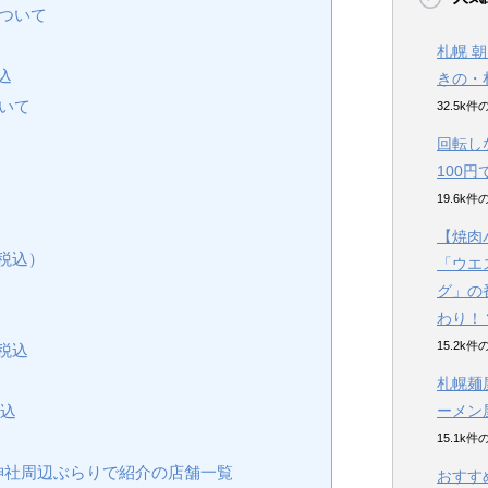
ついて
札幌 
込
きの・
いて
32.5k
回転し
100
19.6k
【焼肉
税込）
「ウエ
グ」の
わり！
15.2k
/税込
札幌麺
ーメン
税込
15.1k
神社周辺ぶらりで紹介の店舗一覧
おすす