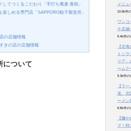
ドしてつくるこだわり「手打ち蕎麦 香助」
メニュ
10.6k
楽しめる専門店「SAPPORO餃子製造所」
ワンコ
チ店舗
本店の店舗情報
9.4k件
すすきの店の店舗情報
【北海
トシラ
リア」
造所について
ームク
9.3k件
【ラー
送。北
ーメン
8.8k件
【麺や
グ！特