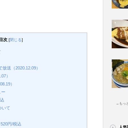
目次
[
閉じる
]
て
（2020.12.09）
.07）
8.19）
ュー
税込
→もっ
ついて
20円/税込
人気