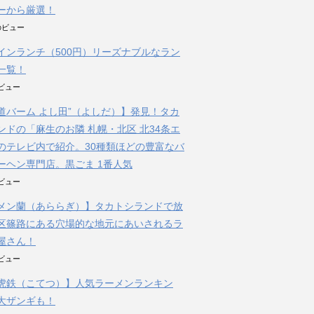
ーから厳選！
件のビュー
インランチ（500円）リーズナブルなラン
一覧！
のビュー
道バーム よし田”（よしだ）】発見！タカ
ンドの「麻生のお隣 札幌・北区 北34条エ
のテレビ内で紹介。30種類ほどの豊富なバ
ーヘン専門店。黒ごま 1番人気
のビュー
メン蘭（あららぎ）】タカトシランドで放
区篠路にある穴場的な地元にあいされるラ
屋さん！
のビュー
虎鉄（こてつ）】人気ラーメンランキン
大ザンギも！