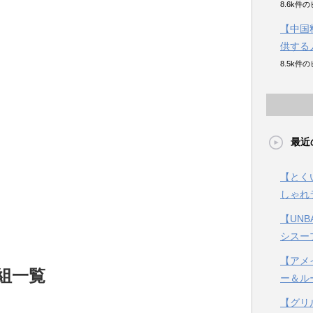
8.6k件
【中国
供する
8.5k件
最近
【とく
しゃれ
【UN
シスー
【アメ
組一覧
ー＆ル
【グリ