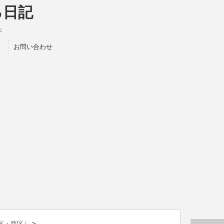
る日記
♫
！
お問い合わせ
区・西区）
>