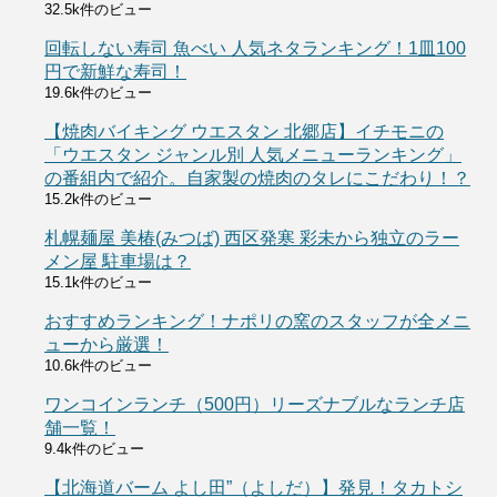
32.5k件のビュー
回転しない寿司 魚べい 人気ネタランキング！1皿100
円で新鮮な寿司！
19.6k件のビュー
【焼肉バイキング ウエスタン 北郷店】イチモニの
「ウエスタン ジャンル別 人気メニューランキング」
の番組内で紹介。自家製の焼肉のタレにこだわり！？
15.2k件のビュー
札幌麺屋 美椿(みつば) 西区発寒 彩未から独立のラー
メン屋 駐車場は？
15.1k件のビュー
おすすめランキング！ナポリの窯のスタッフが全メニ
ューから厳選！
10.6k件のビュー
ワンコインランチ（500円）リーズナブルなランチ店
舗一覧！
9.4k件のビュー
【北海道バーム よし田”（よしだ）】発見！タカトシ