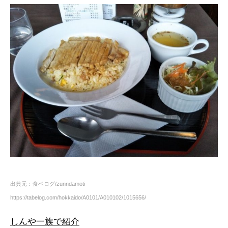
出典元：食ベログ/zunndamoti
https://tabelog.com/hokkaido/A0101/A010102/1015656/
しんや一族で紹介