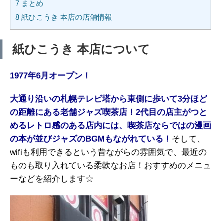
7
まとめ
8
紙ひこうき 本店の店舗情報
紙ひこうき 本店について
1977年6月オープン！
大通り沿いの
札幌テレビ塔から東側に歩いて3分
ほど
の距離にある老舗ジャズ喫茶店！
2代目の店主がつと
めるレトロ感の
ある店内には、喫茶店ならではの漫
画
の本が並びジャズのBGMもながれ
ている！
そして、
wifiも利用できるという昔ながらの雰囲気で、最近の
ものも取り入れている柔軟なお店！おすすめのメニュ
ーなどを紹介します☆