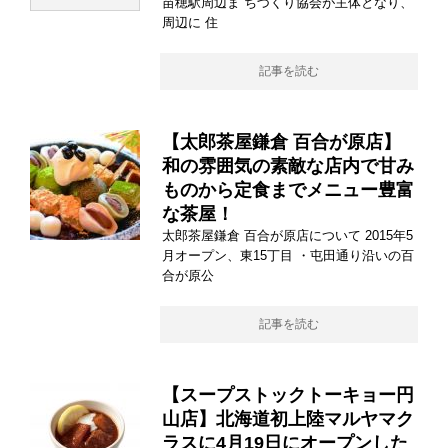
苗穂駅周辺ま ちづくり協会が主体となり、
周辺に 住
記事を読む
【太郎茶屋鎌倉 百合が原店】
和の雰囲気の素敵な店内で甘み
ものから定食までメニュー豊富
な茶屋！
太郎茶屋鎌倉 百合が原店について 2015年5
月オープン、東15丁目 ・屯田通り沿いの百
合が原公
記事を読む
【スープストックトーキョー円
山店】北海道初上陸マルヤマク
ラスに4月19日にオープンした