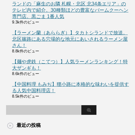
ランドの「麻生のお隣 札幌・北区 北34条エリア」の
テレビ内で紹介。30種類ほどの豊富なバームクーヘン
専門店。黒ごま 1番人気
9.3k件のビュー
【ラーメン蘭（あららぎ）】タカトシランドで放送。
北区篠路にある穴場的な地元にあいされるラーメン屋
さん！
8.8k件のビュー
【麺や虎鉄（こてつ）】人気ラーメンランキング！特
大ザンギも！
8.6k件のビュー
【中国料理 もみぢ】狸小路に本格的な味わいを提供す
る人気中国料理店！
8.5k件のビュー
最近の投稿