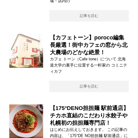
場・店内の
記事を読む
【カフェトーン】poroco編集
長厳選！街中カフェの窓から北
大農場のどかな絶景！
カフェ トーン（Cafe tone）について 北海
道大学の裏手に位置する一軒家の コミニテ
ィカフ
記事を読む
【175°DENO担担麺 駅前通店】
チカホ直結のこだわり水餃子や
札幌初の担担麺専門店！
はじめにお伝えしておきます。 この記事の
内容は、「175°DE NO担担麺 駅前通店」に