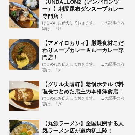
【UNBALLON2（アンバロンツ
ー）】利尻昆布ダシスープカレー
専門店！
はじめにお伝えしておきます。 この記事の内
容は、「U
【アメイロカリィ】厳選食材こだ
わりスープカレー＆ルーカレー専
門店！
はじめにお伝えしておきます。 この記事の内
容は、「ア
【グリル太陽軒】老舗ホテルで料
理長つとめた店主の本格洋食店！
はじめにお伝えしておきます。 この記事の内
容は、「グ
【丸源ラーメン】全国展開する人
気ラーメン店が道内初上陸！