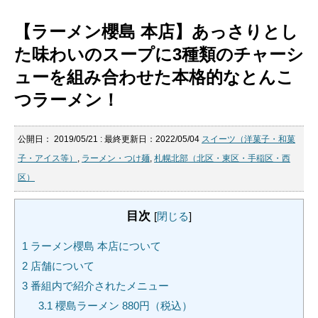
【ラーメン櫻島 本店】あっさりとし
た味わいのスープに3種類のチャーシ
ューを組み合わせた本格的なとんこ
つラーメン！
公開日：
2019/05/21
: 最終更新日：2022/05/04
スイーツ（洋菓子・和菓
子・アイス等）
,
ラーメン・つけ麺
,
札幌北部（北区・東区・手稲区・西
区）
目次
[
閉じる
]
1
ラーメン櫻島 本店について
2
店舗について
3
番組内で紹介されたメニュー
3.1
櫻島ラーメン 880円（税込）