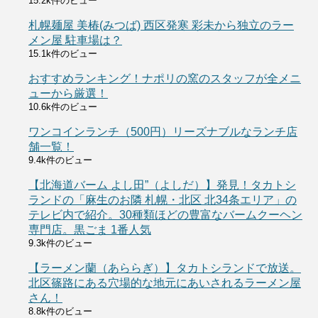
15.2k件のビュー
札幌麺屋 美椿(みつば) 西区発寒 彩未から独立のラー
メン屋 駐車場は？
15.1k件のビュー
おすすめランキング！ナポリの窯のスタッフが全メニ
ューから厳選！
10.6k件のビュー
ワンコインランチ（500円）リーズナブルなランチ店
舗一覧！
9.4k件のビュー
【北海道バーム よし田”（よしだ）】発見！タカトシ
ランドの「麻生のお隣 札幌・北区 北34条エリア」の
テレビ内で紹介。30種類ほどの豊富なバームクーヘン
専門店。黒ごま 1番人気
9.3k件のビュー
【ラーメン蘭（あららぎ）】タカトシランドで放送。
北区篠路にある穴場的な地元にあいされるラーメン屋
さん！
8.8k件のビュー