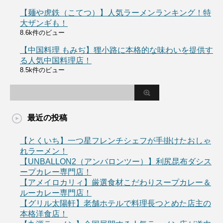
【麺や虎鉄（こてつ）】人気ラーメンランキング！特
大ザンギも！
8.6k件のビュー
【中国料理 もみぢ】狸小路に本格的な味わいを提供す
る人気中国料理店！
8.5k件のビュー
最近の投稿
【とくいち】一つ星フレンチシェフが手掛けたおしゃ
れラーメン！
【UNBALLON2（アンバロンツー）】利尻昆布ダシス
ープカレー専門店！
【アメイロカリィ】厳選食材こだわりスープカレー＆
ルーカレー専門店！
【グリル太陽軒】老舗ホテルで料理長つとめた店主の
本格洋食店！