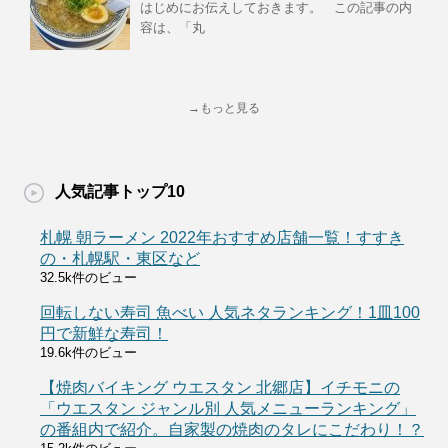
はじめにお伝えしておきます。 この記事の内
容は、「丸
→もっと見る
人気記事トップ10
札幌 朝ラーメン 2022年おすすめ店舗一覧！すすき
の・札幌駅・東区など
32.5k件のビュー
回転しない寿司 魚べい 人気ネタランキング！1皿100
円で新鮮な寿司！
19.6k件のビュー
【焼肉バイキング ウエスタン 北郷店】イチモニの
「ウエスタン ジャンル別 人気メニューランキング」
の番組内で紹介。自家製の焼肉のタレにこだわり！？