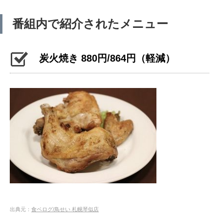
番組内で紹介されたメニュー
炭火焼き 880円/864円（軽減）
出典元：
食ベログ/鳥せい 札幌琴似店