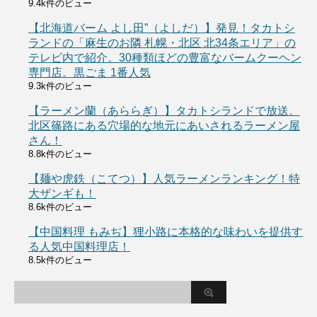
9.4k件のビュー
【北海道バーム よし田”（よしだ）】発見！タカトシ
ランドの「麻生のお隣 札幌・北区 北34条エリア」の
テレビ内で紹介。30種類ほどの豊富なバームクーヘン
専門店。黒ごま 1番人気
9.3k件のビュー
【ラーメン蘭（あららぎ）】タカトシランドで放送。
北区篠路にある穴場的な地元にあいされるラーメン屋
さん！
8.8k件のビュー
【麺や虎鉄（こてつ）】人気ラーメンランキング！特
大ザンギも！
8.6k件のビュー
【中国料理 もみぢ】狸小路に本格的な味わいを提供す
る人気中国料理店！
8.5k件のビュー