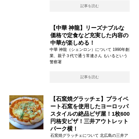
記事を読む
【中華 神龍】リーズナブルな
価格で定食など充実した内容の
中華が楽しめる！
中華 神龍（シェンロン）について 1990年創
業、親子３代で通う常連さん もいるという
警察署
記事を読む
【石窯焼グラッチェ】プライベ
ート石窯を使用したヨーロッパ
スタイルの絶品ピザ屋！1枚600
円格安ピザ！三井アウトレット
パーク横！
石窯焼グラッチェについて 北広島の三井ア