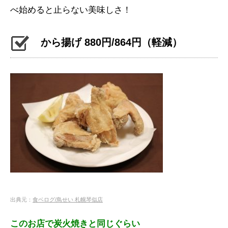
べ始めると止らない美味しさ！
から揚げ 880円/864円（軽減）
出典元：
食ベログ/鳥せい 札幌琴似店
このお店で炭火焼きと同じぐらい