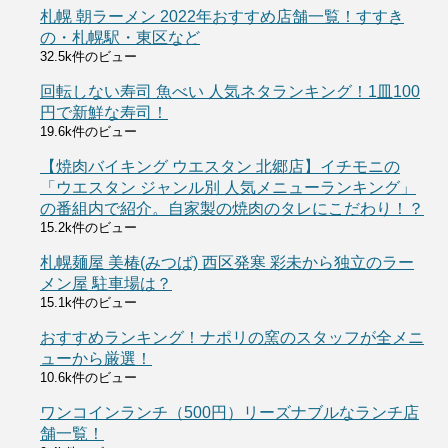
札幌 朝ラーメン 2022年おすすめ店舗一覧！すすき
の・札幌駅・東区など
32.5k件のビュー
回転しない寿司 魚べい 人気ネタランキング！1皿100
円で新鮮な寿司！
19.6k件のビュー
【焼肉バイキング ウエスタン 北郷店】イチモニの
「ウエスタン ジャンル別 人気メニューランキング」
の番組内で紹介。自家製の焼肉のタレにこだわり！？
15.2k件のビュー
札幌麺屋 美椿(みつば) 西区発寒 彩未から独立のラー
メン屋 駐車場は？
15.1k件のビュー
おすすめランキング！ナポリの窯のスタッフが全メニ
ューから厳選！
10.6k件のビュー
ワンコインランチ（500円）リーズナブルなランチ店
舗一覧！