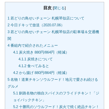
目次
[
閉じる
]
1
若どりの鳥せいチェーン 札幌琴似店について
2
今日ドキッで放送（2020.07.06）
3
若どりの鳥せいチェーン 札幌琴似店の駐車場＆交通機
関
4
番組内で紹介されたメニュー
4.1
炭火焼き 880円/864円（軽減）
4.1.1
炭焼きについて
4.1.2
食べてみると
4.2
から揚げ 880円/864円（軽減）
5
名物！道東チキンソウルフード！地元で愛され続ける
グルメ
5.1
釧路名物の独自スパイスのフライドチキン！「ジ
ョイパックチキン」
5.2
十勝民のソウルフード！炭火で焼く絶品チキン！