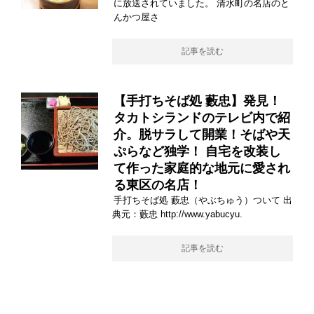
に放送されていました。 清水町の名店のと
んかつ屋さ
記事を読む
【手打ちそば処 藪忠】発見！
タカトシランドのテレビ内で紹
介。脱サラして開業！そばや天
ぷらなど独学！ 自宅を改装し
て作った家庭的な地元に愛され
る東区の名店！
手打ちそば処 藪忠（やぶちゅう）ついて 出
典元：藪忠 http://www.yabucyu.
記事を読む