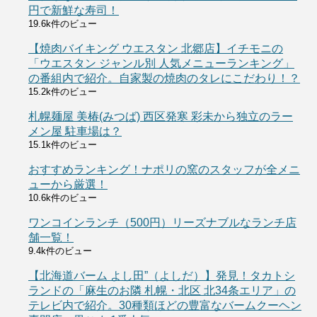
円で新鮮な寿司！
19.6k件のビュー
【焼肉バイキング ウエスタン 北郷店】イチモニの
「ウエスタン ジャンル別 人気メニューランキング」
の番組内で紹介。自家製の焼肉のタレにこだわり！？
15.2k件のビュー
札幌麺屋 美椿(みつば) 西区発寒 彩未から独立のラー
メン屋 駐車場は？
15.1k件のビュー
おすすめランキング！ナポリの窯のスタッフが全メニ
ューから厳選！
10.6k件のビュー
ワンコインランチ（500円）リーズナブルなランチ店
舗一覧！
9.4k件のビュー
【北海道バーム よし田”（よしだ）】発見！タカトシ
ランドの「麻生のお隣 札幌・北区 北34条エリア」の
テレビ内で紹介。30種類ほどの豊富なバームクーヘン