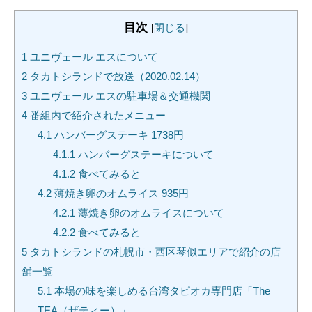
目次
[
閉じる
]
1
ユニヴェール エスについて
2
タカトシランドで放送（2020.02.14）
3
ユニヴェール エスの駐車場＆交通機関
4
番組内で紹介されたメニュー
4.1
ハンバーグステーキ 1738円
4.1.1
ハンバーグステーキについて
4.1.2
食べてみると
4.2
薄焼き卵のオムライス 935円
4.2.1
薄焼き卵のオムライスについて
4.2.2
食べてみると
5
タカトシランドの札幌市・西区琴似エリアで紹介の店
舗一覧
5.1
本場の味を楽しめる台湾タピオカ専門店「The
TEA（ザティー）」