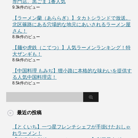
専門店。黒ごま 1番人気
9.3k件のビュー
【ラーメン蘭（あららぎ）】タカトシランドで放送。
北区篠路にある穴場的な地元にあいされるラーメン屋
さん！
8.8k件のビュー
【麺や虎鉄（こてつ）】人気ラーメンランキング！特
大ザンギも！
8.6k件のビュー
【中国料理 もみぢ】狸小路に本格的な味わいを提供す
る人気中国料理店！
8.5k件のビュー
最近の投稿
【とくいち】一つ星フレンチシェフが手掛けたおしゃ
れラーメン！