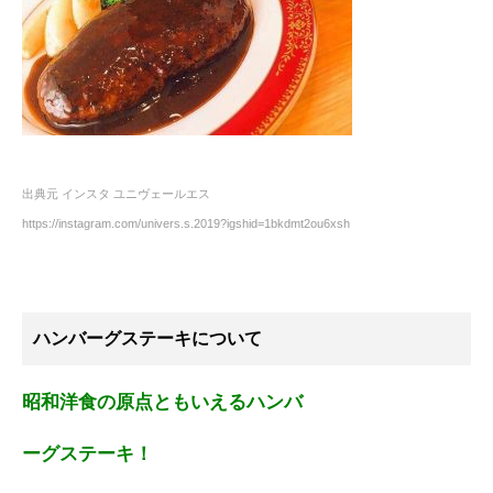
出典元 インスタ ユニヴェールエス
https://instagram.com/univers.s.2019?igshid=1bkdmt2ou6xsh
ハンバーグステーキについて
昭和洋食の原点ともいえるハンバ
ーグステーキ！