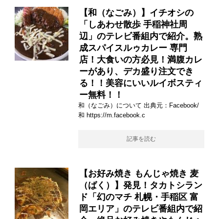
【和（なごみ）】イチオシの
「しあわせ散歩 手稲神社周
辺」のテレビ番組内で紹介。熟
成スパイスルゥカレー 専門
店！大食いの方必見！満腹カレ
ーがあり、デカ盛り注文でき
る！！美容にいいルイボスティ
ー無料！！
和（なごみ）について 出典元：Facebook/
和 https://m.facebook.c
記事を読む
【お好み焼き もんじゃ焼き 麦
（ばく）】発見！タカトシラン
ド「幻のマチ 札幌・手稲区 富
岡エリア」のテレビ番組内で紹