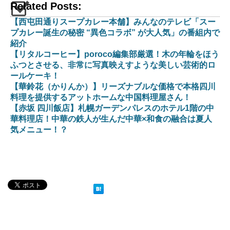
Related Posts:
【西屯田通りスープカレー本舗】みんなのテレビ「スー
プカレー誕生の秘密 “異色コラボ” が大人気」の番組内で
紹介
【リタルコーヒー】poroco編集部厳選！木の年輪をほう
ふつとさせる、非常に写真映えすような美しい芸術的ロ
ールケーキ！
【華鈴花（かりんか）】リーズナブルな価格で本格四川
料理を提供するアットホームな中国料理屋さん！
【赤坂 四川飯店】札幌ガーデンパレスのホテル1階の中
華料理店！中華の鉄人が生んだ中華×和食の融合は夏人
気メニュー！？