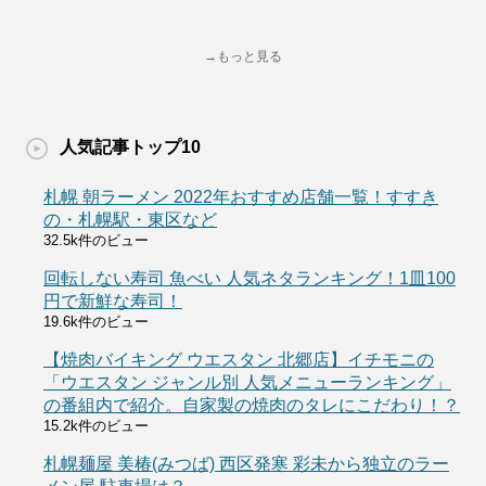
→もっと見る
人気記事トップ10
札幌 朝ラーメン 2022年おすすめ店舗一覧！すすき
の・札幌駅・東区など
32.5k件のビュー
回転しない寿司 魚べい 人気ネタランキング！1皿100
円で新鮮な寿司！
19.6k件のビュー
【焼肉バイキング ウエスタン 北郷店】イチモニの
「ウエスタン ジャンル別 人気メニューランキング」
の番組内で紹介。自家製の焼肉のタレにこだわり！？
15.2k件のビュー
札幌麺屋 美椿(みつば) 西区発寒 彩未から独立のラー