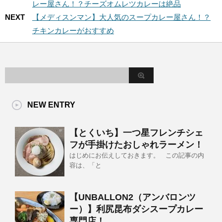
レー屋さん！？チーズオムレツカレーは絶品
NEXT
【メディスンマン】大人気のスープカレー屋さん！？
チキンカレーがおすすめ
NEW ENTRY
【とくいち】一つ星フレンチシェ
フが手掛けたおしゃれラーメン！
はじめにお伝えしておきます。 この記事の内
容は、「と
【UNBALLON2（アンバロンツ
ー）】利尻昆布ダシスープカレー
専門店！