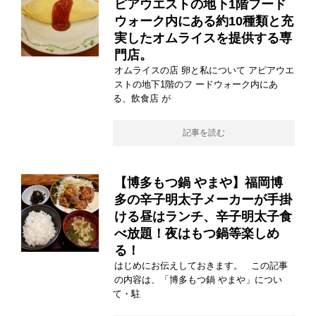
ピアウエストの地下1階フード
ウォーク内にある約10種類と充
実したオムライスを提供する専
門店。
オムライスの店 卵と私について アピアウエ
ストの地下1階のフ ードウォーク内にあ
る、飲食店 が
記事を読む
【博多もつ鍋 やまや】福岡博
多の辛子明太子メーカーが手掛
ける昼はランチ、辛子明太子食
べ放題！夜はもつ鍋等楽しめ
る！
はじめにお伝えしておきます。 この記事
の内容は、「博多もつ鍋 やまや」につい
て・駐