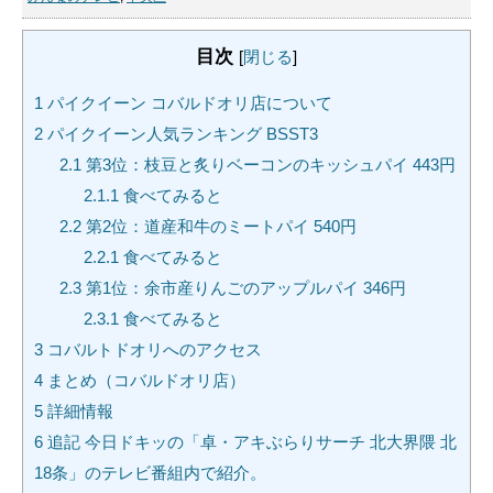
目次
[
閉じる
]
1
パイクイーン コバルドオリ店について
2
パイクイーン人気ランキング BSST3
2.1
第3位：枝豆と炙りベーコンのキッシュパイ 443円
2.1.1
食べてみると
2.2
第2位：道産和牛のミートパイ 540円
2.2.1
食べてみると
2.3
第1位：余市産りんごのアップルパイ 346円
2.3.1
食べてみると
3
コバルトドオリへのアクセス
4
まとめ（コバルドオリ店）
5
詳細情報
6
追記 今日ドキッの「卓・アキぶらりサーチ 北大界隈 北
18条」のテレビ番組内で紹介。