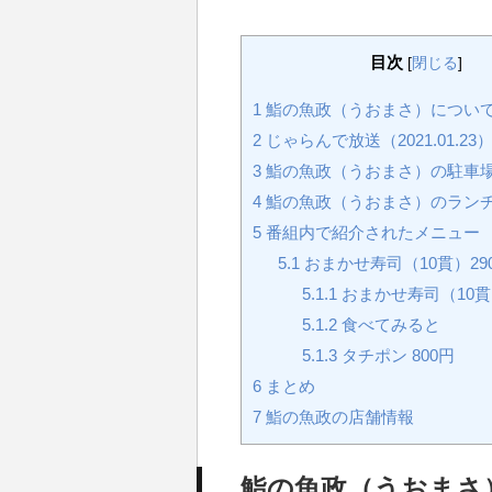
目次
[
閉じる
]
1
鮨の魚政（うおまさ）につい
2
じゃらんで放送（2021.01.23
3
鮨の魚政（うおまさ）の駐車
4
鮨の魚政（うおまさ）のラン
5
番組内で紹介されたメニュー
5.1
おまかせ寿司（10貫）29
5.1.1
おまかせ寿司（10
5.1.2
食べてみると
5.1.3
タチポン 800円
6
まとめ
7
鮨の魚政の店舗情報
鮨の魚政（うおまさ