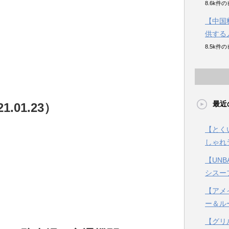
8.6k件
【中国
供する
8.5k件
最近
.01.23）
【とく
しゃれ
【UN
シスー
【アメ
ー＆ル
【グリ