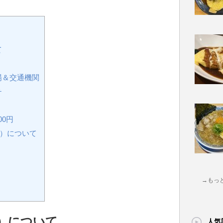
て
）
場＆交通機関
チ
00円
貫）について
→もっ
）について
人気