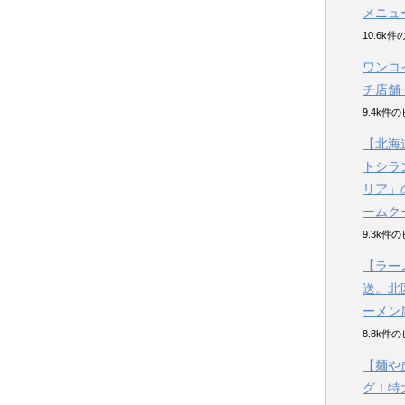
メニュ
10.6k
ワンコ
チ店舗
9.4k件
【北海
トシラ
リア」
ームク
9.3k件
【ラー
送。北
ーメン
8.8k件
【麺や
グ！特