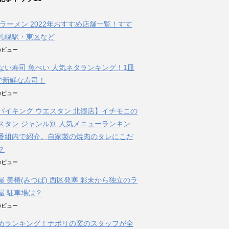
朝ラーメン 2022年おすすめ店舗一覧！すす
札幌駅・東区など
件のビュー
ない寿司 魚べい 人気ネタランキング！1皿
円で新鮮な寿司！
件のビュー
バイキング ウエスタン 北郷店】イチモニの
スタン ジャンル別 人気メニューランキン
番組内で紹介。自家製の焼肉のタレにこだ
？
件のビュー
屋 美椿(みつば) 西区発寒 彩未から独立のラ
屋 駐車場は？
件のビュー
めランキング！ナポリの窯のスタッフが全