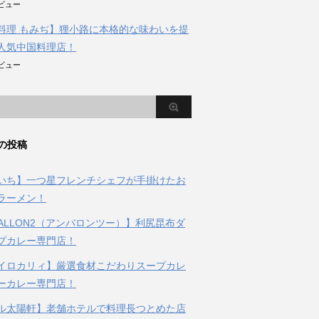
のビュー
料理 もみぢ】狸小路に本格的な味わいを提
人気中国料理店！
のビュー
の投稿
いち】一つ星フレンチシェフが手掛けたお
ラーメン！
BALLON2（アンバロンツー）】利尻昆布ダ
プカレー専門店！
イロカリィ】厳選食材こだわりスープカレ
ーカレー専門店！
ル太陽軒】老舗ホテルで料理長つとめた店