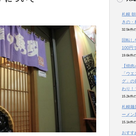
札幌 
きの・
32.5k
回転し
100
19.6k
【焼肉
「ウエ
グ」の
わり！
15.2k
札幌麺
ーメン
15.1k
おすす