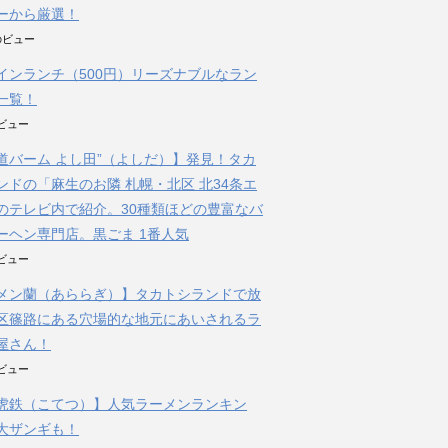
ーから厳選！
件のビュー
インランチ（500円）リーズナブルなラン
一覧！
のビュー
道バーム よし田”（よしだ）】発見！タカ
ンドの「麻生のお隣 札幌・北区 北34条エ
のテレビ内で紹介。30種類ほどの豊富なバ
ーヘン専門店。黒ごま 1番人気
のビュー
メン蘭（あららぎ）】タカトシランドで放
区篠路にある穴場的な地元にあいされるラ
屋さん！
のビュー
虎鉄（こてつ）】人気ラーメンランキン
大ザンギも！