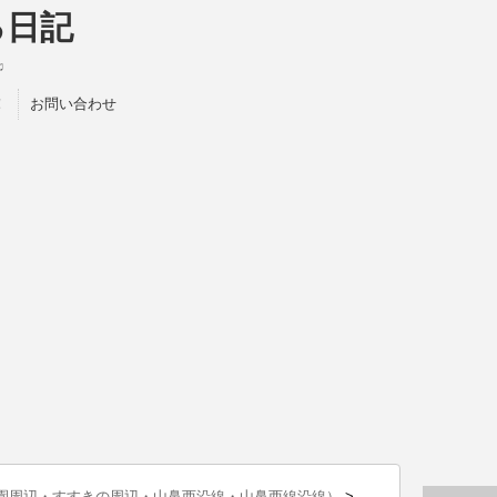
る日記
♫
！
お問い合わせ
園周辺・すすきの周辺・山鼻西沿線・山鼻西線沿線）
>