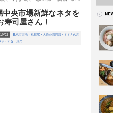
幌中央市場新鮮なネタを
NE
お寿司屋さん！
10/02
札幌市街地（札幌駅・大通公園周辺・すすきの周
中華・和食・焼肉