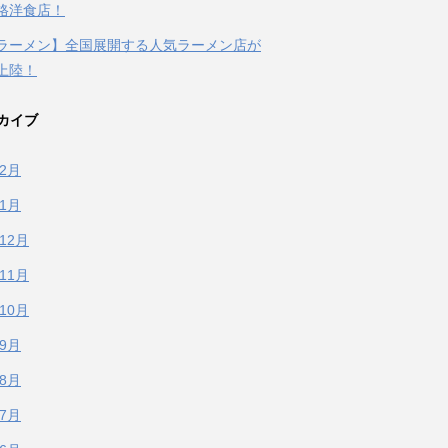
格洋食店！
ラーメン】全国展開する人気ラーメン店が
上陸！
カイブ
年2月
年1月
年12月
年11月
年10月
年9月
年8月
年7月