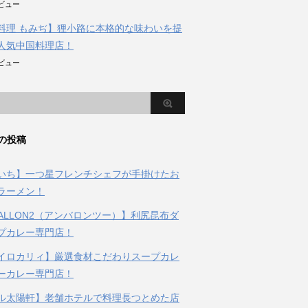
のビュー
料理 もみぢ】狸小路に本格的な味わいを提
人気中国料理店！
のビュー
の投稿
いち】一つ星フレンチシェフが手掛けたお
ラーメン！
BALLON2（アンバロンツー）】利尻昆布ダ
プカレー専門店！
イロカリィ】厳選食材こだわりスープカレ
ーカレー専門店！
ル太陽軒】老舗ホテルで料理長つとめた店