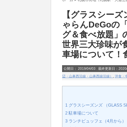
【グラスシーズ
ゃらんDeGoの
グ＆食べ放題」
世界三大珍味が
車場について！
公開日：
2019/04/03
: 最終更新日：2020/
辺・山鼻西沿線・山鼻西線沿線）
,
洋食・
1
グラスシーズンズ （GLASS S
2
駐車場について
3
ランチビュッフェ（4月から）