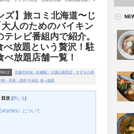
ンズ】旅コミ北海道〜じ
NE
「大人のためのバイキン
のテレビ番組内で紹介。
食べ放題という贅沢！駐
食べ放題店舗一覧！
06/12
札幌市街地（札幌駅・大通公園周辺・すすきの周
中華・和食・焼肉
中央区
,
食べ放題
目次
[
閉じる
]
EASONS）について