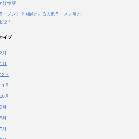
格洋食店！
ラーメン】全国展開する人気ラーメン店が
上陸！
カイブ
年2月
年1月
年12月
年11月
年10月
年9月
年8月
年7月