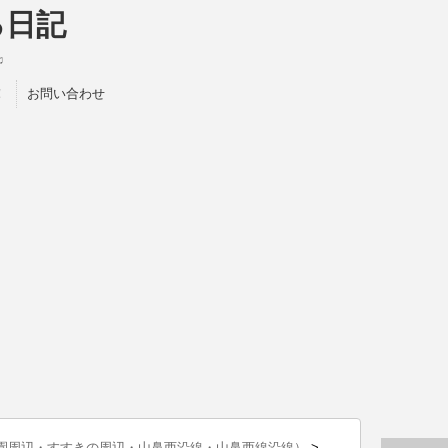
る日記
♫
！
お問い合わせ
園周辺・すすきの周辺・山鼻西沿線・山鼻西線沿線）
>