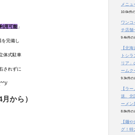
メニュ
10.6k
ワンコ
で利用可能
」
チ店舗
9.4k件
場を完備し
【北海
立体式駐車
トシラ
リア」
右されずに
ームク
9.3k件
)/
【ラー
送。北
4月から）
ーメン
8.8k件
【麺や
グ！特