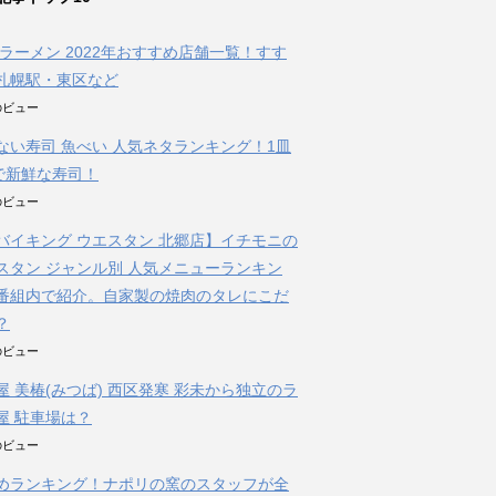
朝ラーメン 2022年おすすめ店舗一覧！すす
札幌駅・東区など
件のビュー
ない寿司 魚べい 人気ネタランキング！1皿
円で新鮮な寿司！
件のビュー
バイキング ウエスタン 北郷店】イチモニの
スタン ジャンル別 人気メニューランキン
番組内で紹介。自家製の焼肉のタレにこだ
？
件のビュー
屋 美椿(みつば) 西区発寒 彩未から独立のラ
屋 駐車場は？
件のビュー
めランキング！ナポリの窯のスタッフが全