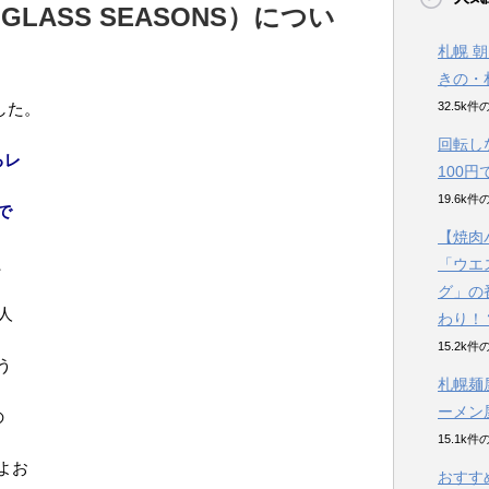
LASS SEASONS）につい
札幌 
きの・
した。
32.5k
回転し
るレ
100
19.6k
で
【焼肉
、
「ウエ
グ」の
人
わり！
15.2k
う
札幌麺
ーメン
の
15.1k
よお
おすす