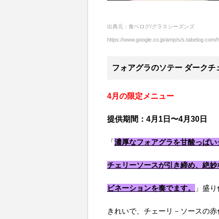
出典元：食ベログ/グラスシーズンズ
https://www.google.co.jp/amp/s/s.tabelog.co
フォアグラのソテー ダークチ
4月の限定メニュー
提供期間：4月1日〜4月30日
「
濃厚なフォアグラを甘酸っぱい
チェリーソースが引き締め、絶妙
ビネーションを奏でます。
」盛り
きれいで、チェーリ－ソースの赤