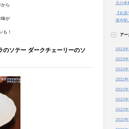
主の本
月から
【丸源
珍味が
道内初
ンも！
アー
2023
ラのソテー ダークチェーリーのソ
2023
2022
2022
2022
2022
2022
2022