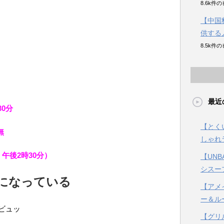
8.6k件
【中国
供する
8.5k件
最近
30分
【とく
無
しゃれ
午後2時30分）
【UN
シスー
になっている
【アメ
ー＆ル
ビュッ
【グリ