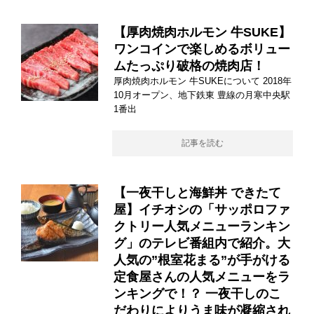
【厚肉焼肉ホルモン 牛SUKE】
ワンコインで楽しめるボリュー
ムたっぷり破格の焼肉店！
厚肉焼肉ホルモン 牛SUKEについて 2018年
10月オープン、地下鉄東 豊線の月寒中央駅
1番出
記事を読む
【一夜干しと海鮮丼 できたて
屋】イチオシの「サッポロファ
クトリー人気メニューランキン
グ」のテレビ番組内で紹介。大
人気の”根室花まる”が手がける
定食屋さんの人気メニューをラ
ンキングで！？ 一夜干しのこ
だわりによりうま味が凝縮され