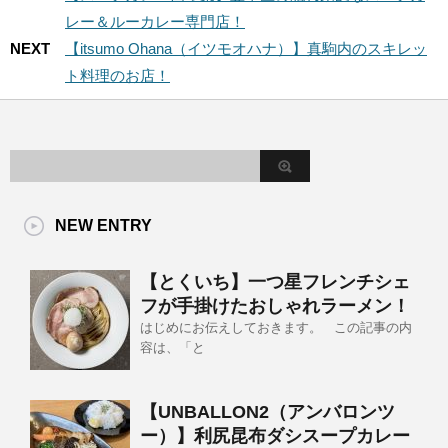
レー＆ルーカレー専門店！
NEXT
【itsumo Ohana（イツモオハナ）】真駒内のスキレッ
ト料理のお店！
NEW ENTRY
【とくいち】一つ星フレンチシェ
フが手掛けたおしゃれラーメン！
はじめにお伝えしておきます。 この記事の内
容は、「と
【UNBALLON2（アンバロンツ
ー）】利尻昆布ダシスープカレー