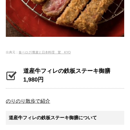
出典元；
食ベログ/蕎麦と日本料理 驚 KYO
道産牛フィレの鉄板ステーキ御膳
1,980円
のりのり散歩で紹介
道産牛フィレの鉄板ステーキ御膳について