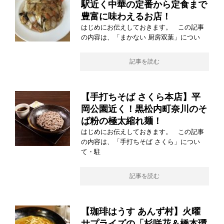
駅近く中華の定番から定食まで
豊富に味わえるお店！
はじめにお伝えしておきます。 この記事
の内容は、「まかない 厨房双葉」につい
記事を読む
【手打ちそば さくら本店】平
岡公園近く！黒松内町奈川のそ
ば粉の極太縮れ麺！
はじめにお伝えしておきます。 この記事
の内容は、「手打ちそば さくら」につい
て・駐
記事を読む
【珈琲はうす あんず村】火曜
サプライズの「杉咲花＆橋本環