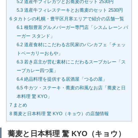
5.2
道産牛フィレカツとお蕎麦のセット 2530円
5.3
道産牛フィレステーキとお蕎麦のセット 2530円
6
タカトシの札幌・豊平区月寒エリアで紹介の店舗一覧
6.1
種類豊富グルメバーガー専門店「シスム レーン バ
ーガー スタンド」
6.2
道産食材にこだわる古民家のパンカフェ「チェッ
トベーカリーおもや」
6.3
若き店主が営む素材にこだわるスープカレー「ス
ープカレー四つ葉」
6.4
絶品料理を提供する居酒屋「つるの屋」
6.5
牛カツ・ステーキ・蕎麦の和風なお店「蕎麦と日
本料理 驚 KYO」
7
まとめ
8
蕎麦と日本料理 驚 KYO（キョウ）の店舗情報
蕎麦と日本料理 驚 KYO（キョウ）