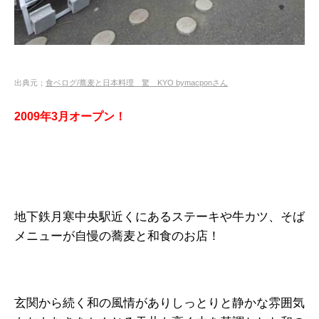
出典元；
食ベログ/蕎麦と日本料理 驚 KYO bymacponさん
2009年3月オープン！
地下鉄月寒中央駅近くにあるステーキや牛カツ、そば
メニューが自慢の蕎麦と和食のお店！
玄関から続く和の風情がありしっとりと静かな雰囲気