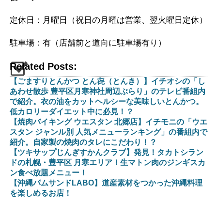
定休日：月曜日（祝日の月曜は営業、翌火曜日定休）
駐車場：有（店舗前と道向に駐車場有り）
Related Posts:
【ごますりとんかつ とん㐂（とんき）】イチオシの「し
あわせ散歩 豊平区月寒神社周辺ぶらり」のテレビ番組内
で紹介。衣の油をカットヘルシーな美味しいとんかつ。
低カロリーダイエット中に必見！？
【焼肉バイキング ウエスタン 北郷店】イチモニの「ウエ
スタン ジャンル別 人気メニューランキング」の番組内で
紹介。自家製の焼肉のタレにこだわり！？
【ツキサップじんぎすかんクラブ】発見！タカトシラン
ドの札幌・豊平区 月寒エリア！生マトン肉のジンギスカ
ン食べ放題メニュー！
【沖縄パムサンドLABO】道産素材をつかった沖縄料理
を楽しめるお店！