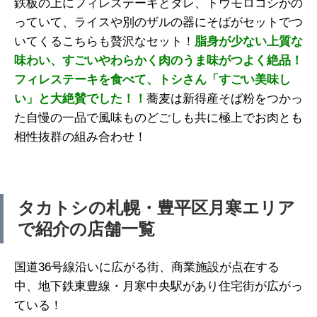
鉄板の上にフィレステーキとタレ、トウモロコシがの
っていて、ライスや別のザルの器にそばがセットでつ
いてくるこちらも贅沢なセット！
脂身が少ない上質な
味わい、すご
いやわらかく肉のうま味がつよく
絶品！
フィレステーキを食べて、トシさ
ん「すごい美味し
い」と大絶賛で
した！！
蕎麦は新得産そば粉をつかっ
た自慢の一品で風味ものどごしも共に極上でお肉とも
相性抜群の組み合わせ！
タカトシの札幌・豊平区月寒エリア
で紹介の店舗一覧
国道36号線沿いに広がる街、商業施設が点在する
中、地下鉄東豊線・月寒中央駅があり住宅街が広がっ
ている！