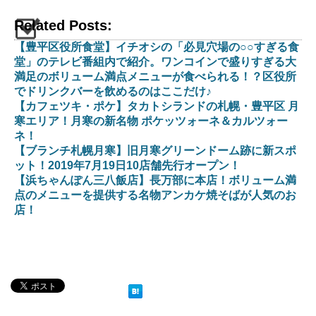
Related Posts:
【豊平区役所食堂】イチオシの「必見穴場の○○すぎる食
堂」のテレビ番組内で紹介。ワンコインで盛りすぎる大
満足のボリューム満点メニューが食べられる！？区役所
でドリンクバーを飲めるのはここだけ♪
【カフェツキ・ポケ】タカトシランドの札幌・豊平区 月
寒エリア！月寒の新名物 ポケッツォーネ＆カルツォー
ネ！
【ブランチ札幌月寒】旧月寒グリーンドーム跡に新スポ
ット！2019年7月19日10店舗先行オープン！
【浜ちゃんぽん三八飯店】長万部に本店！ボリューム満
点のメニューを提供する名物アンカケ焼そばが人気のお
店！