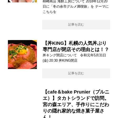
柿崎商店 海鮮工房について 2018年12月20
日に「冬の余市グルメ満喫旅」を テーマに
こちらを
記事を読む
【丼KING】札幌の人気丼ぶり
専門店が閉店その理由とは！？
丼キング閉店について 令和元年5月31日
(金) 20:30 丼KING閉店
記事を読む
【cafe＆bake Prunier（プルニ
エ）】タカトシランドで訪問。
宮の森エリア、手作りにこだわ
りの隠れ家的な焼き菓子屋さ
ん！