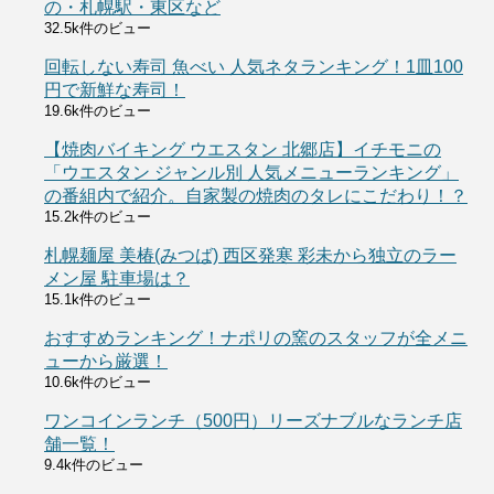
の・札幌駅・東区など
32.5k件のビュー
回転しない寿司 魚べい 人気ネタランキング！1皿100
円で新鮮な寿司！
19.6k件のビュー
【焼肉バイキング ウエスタン 北郷店】イチモニの
「ウエスタン ジャンル別 人気メニューランキング」
の番組内で紹介。自家製の焼肉のタレにこだわり！？
15.2k件のビュー
札幌麺屋 美椿(みつば) 西区発寒 彩未から独立のラー
メン屋 駐車場は？
15.1k件のビュー
おすすめランキング！ナポリの窯のスタッフが全メニ
ューから厳選！
10.6k件のビュー
ワンコインランチ（500円）リーズナブルなランチ店
舗一覧！
9.4k件のビュー