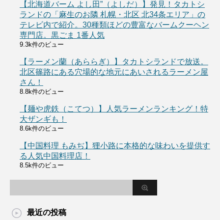
【北海道バーム よし田”（よしだ）】発見！タカトシ
ランドの「麻生のお隣 札幌・北区 北34条エリア」の
テレビ内で紹介。30種類ほどの豊富なバームクーヘン
専門店。黒ごま 1番人気
9.3k件のビュー
【ラーメン蘭（あららぎ）】タカトシランドで放送。
北区篠路にある穴場的な地元にあいされるラーメン屋
さん！
8.8k件のビュー
【麺や虎鉄（こてつ）】人気ラーメンランキング！特
大ザンギも！
8.6k件のビュー
【中国料理 もみぢ】狸小路に本格的な味わいを提供す
る人気中国料理店！
8.5k件のビュー
最近の投稿