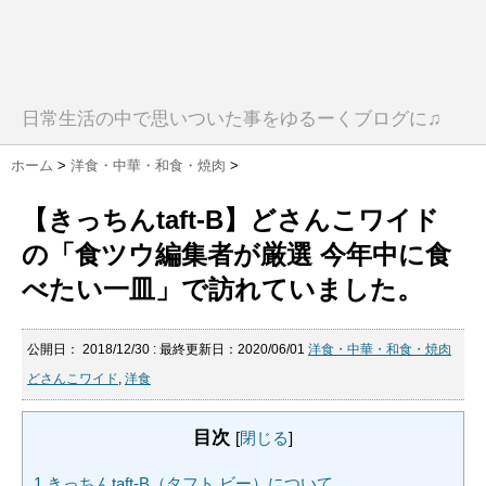
日常生活の中で思いついた事をゆるーくブログに♫
ホーム
>
洋食・中華・和食・焼肉
>
【きっちんtaft-B】どさんこワイド
の「食ツウ編集者が厳選 今年中に食
べたい一皿」で訪れていました。
公開日：
2018/12/30
: 最終更新日：2020/06/01
洋食・中華・和食・焼肉
どさんこワイド
,
洋食
目次
[
閉じる
]
1
きっちんtaft-B（タフト ビー）について