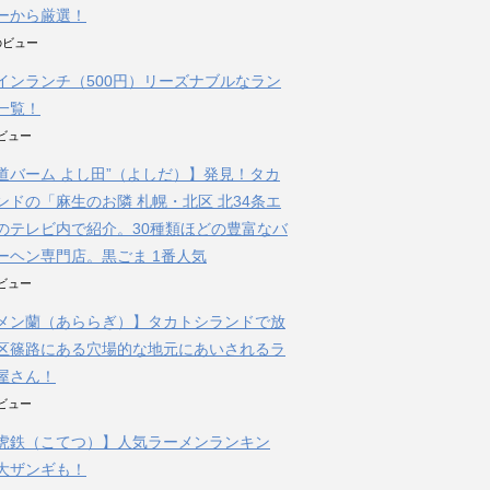
ーから厳選！
件のビュー
インランチ（500円）リーズナブルなラン
一覧！
のビュー
道バーム よし田”（よしだ）】発見！タカ
ンドの「麻生のお隣 札幌・北区 北34条エ
のテレビ内で紹介。30種類ほどの豊富なバ
ーヘン専門店。黒ごま 1番人気
のビュー
メン蘭（あららぎ）】タカトシランドで放
区篠路にある穴場的な地元にあいされるラ
屋さん！
のビュー
虎鉄（こてつ）】人気ラーメンランキン
大ザンギも！