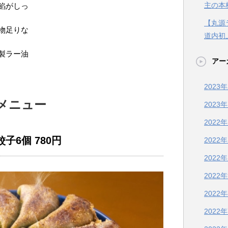
主の本
餡がしっ
【丸源
物足りな
道内初
製ラー油
アー
2023
メニュー
2023
2022
子6個 780円
2022
2022
2022
2022
2022