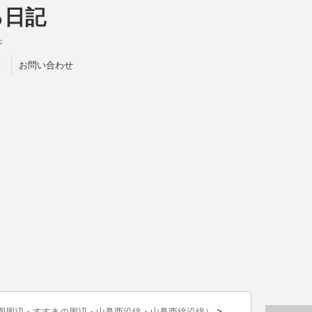
る日記
♫
！
お問い合わせ
園周辺・すすきの周辺・山鼻西沿線・山鼻西線沿線）
>