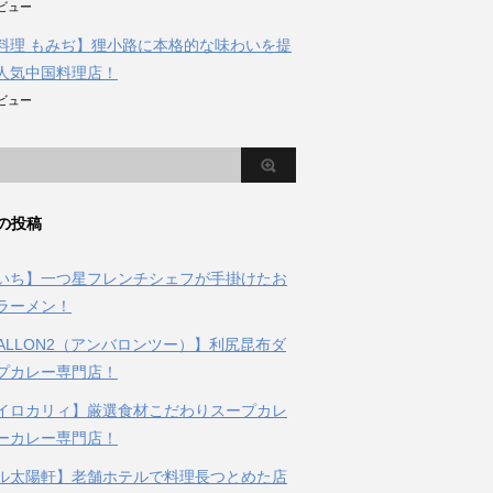
のビュー
料理 もみぢ】狸小路に本格的な味わいを提
人気中国料理店！
のビュー
の投稿
いち】一つ星フレンチシェフが手掛けたお
ラーメン！
BALLON2（アンバロンツー）】利尻昆布ダ
プカレー専門店！
イロカリィ】厳選食材こだわりスープカレ
ーカレー専門店！
ル太陽軒】老舗ホテルで料理長つとめた店