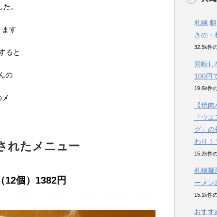
した。
札幌 
ります
きの・
32.5k
すると
回転し
んの
100
19.6k
のメ
【焼肉
「ウエ
グ」の
わり！
されたメニュー
15.2k
札幌麺
12個）1382円
ーメン
15.1k
おすす