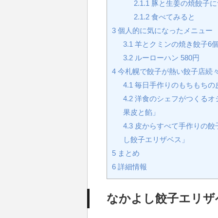
2.1.1
豚と生姜の焼餃子に
2.1.2
食べてみると
3
個人的に気になったメニュー
3.1
羊とクミンの焼き餃子6個 
3.2
ルーローハン 580円
4
今札幌で餃子が熱い餃子店続
4.1
毎日手作りのもちもちの
4.2
洋食のシェフがつくるオ
果皮と餡」
4.3
皮からすべて手作りの餃
し餃子エリザベス」
5
まとめ
6
詳細情報
なかよし餃子エリザ