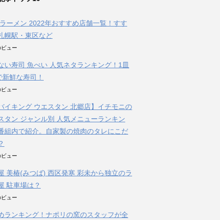
朝ラーメン 2022年おすすめ店舗一覧！すす
札幌駅・東区など
件のビュー
ない寿司 魚べい 人気ネタランキング！1皿
円で新鮮な寿司！
件のビュー
バイキング ウエスタン 北郷店】イチモニの
スタン ジャンル別 人気メニューランキン
番組内で紹介。自家製の焼肉のタレにこだ
？
件のビュー
屋 美椿(みつば) 西区発寒 彩未から独立のラ
屋 駐車場は？
件のビュー
めランキング！ナポリの窯のスタッフが全