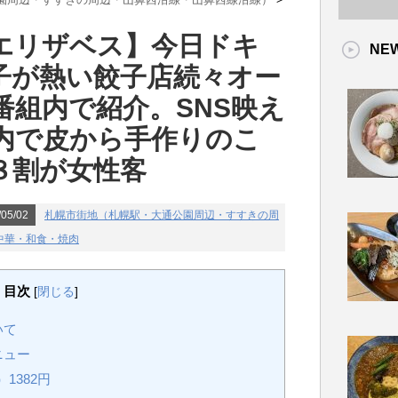
エリザベス】今日ドキ
NE
子が熱い餃子店続々オー
番組内で紹介。SNS映え
内で皮から手作りのこ
８割が女性客
05/02
札幌市街地（札幌駅・大通公園周辺・すすきの周
中華・和食・焼肉
目次
[
閉じる
]
いて
ニュー
1382円