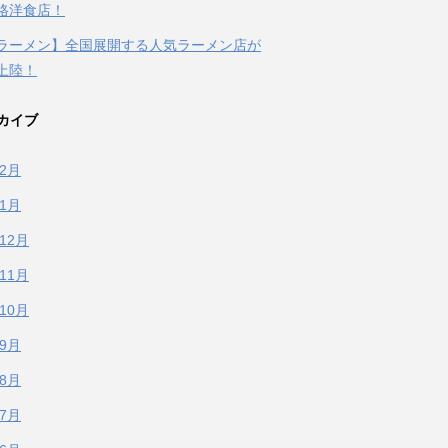
格洋食店！
ラーメン】全国展開する人気ラーメン店が
上陸！
カイブ
年2月
年1月
年12月
年11月
年10月
年9月
年8月
年7月