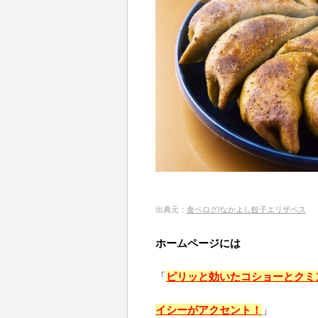
出典元：
食ベログ/なかよし餃子エリザベス
ホームページには
「
ピリッと効いたコショーとクミ
イシーがアクセント！
」