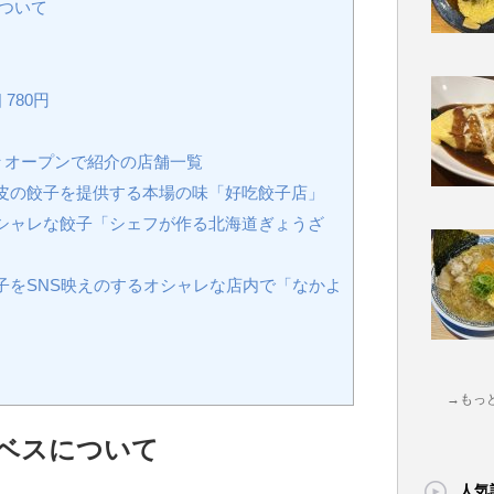
ついて
780円
々オープンで紹介の店舗一覧
皮の餃子を提供する本場の味「好吃餃子店」
シャレな餃子「シェフが作る北海道ぎょうざ
子をSNS映えのするオシャレな店内で「なかよ
→もっ
ベスについて
人気