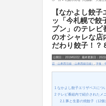
【なかよし餃子
ッ「今札幌で餃
プン」のテレビ
のオシャレな店
だわり餃子！？
公開日：
2019/02/22
: 最終更新日：2022/
辺・山鼻西沿線・山鼻西線沿線）
,
洋食・
1
なかよし餃子エリザベスにつ
2
テレビ番組内で紹介されたメ
2.1
豚と生姜の焼餃子（12個）