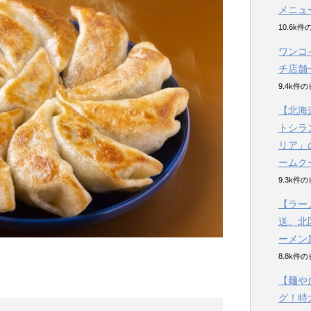
メニュ
10.6k
ワンコ
チ店舗
9.4k件
【北海
トシラ
リア」
ームク
9.3k件
【ラー
送。北
ーメン
8.8k件
【麺や
グ！特