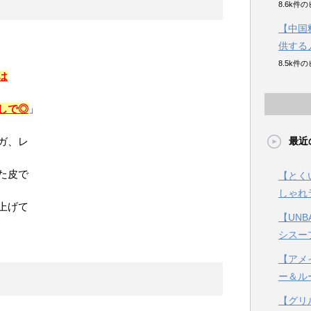
8.6k件
【中国
供する
8.5k件
は
しで◎
」
ガ、レ
最近
た皮で
【とく
しゃれ
上げて
【UN
シスー
【アメ
ー＆ル
【グリ