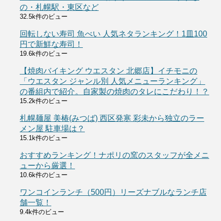
の・札幌駅・東区など
32.5k件のビュー
回転しない寿司 魚べい 人気ネタランキング！1皿100
円で新鮮な寿司！
19.6k件のビュー
【焼肉バイキング ウエスタン 北郷店】イチモニの
「ウエスタン ジャンル別 人気メニューランキング」
の番組内で紹介。自家製の焼肉のタレにこだわり！？
15.2k件のビュー
札幌麺屋 美椿(みつば) 西区発寒 彩未から独立のラー
メン屋 駐車場は？
15.1k件のビュー
おすすめランキング！ナポリの窯のスタッフが全メニ
ューから厳選！
10.6k件のビュー
ワンコインランチ（500円）リーズナブルなランチ店
舗一覧！
9.4k件のビュー