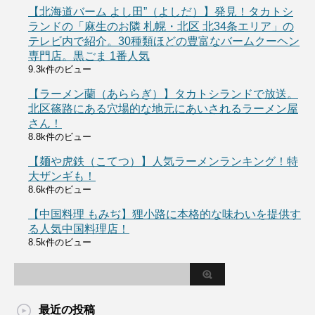
【北海道バーム よし田”（よしだ）】発見！タカトシ
ランドの「麻生のお隣 札幌・北区 北34条エリア」の
テレビ内で紹介。30種類ほどの豊富なバームクーヘン
専門店。黒ごま 1番人気
9.3k件のビュー
【ラーメン蘭（あららぎ）】タカトシランドで放送。
北区篠路にある穴場的な地元にあいされるラーメン屋
さん！
8.8k件のビュー
【麺や虎鉄（こてつ）】人気ラーメンランキング！特
大ザンギも！
8.6k件のビュー
【中国料理 もみぢ】狸小路に本格的な味わいを提供す
る人気中国料理店！
8.5k件のビュー
最近の投稿