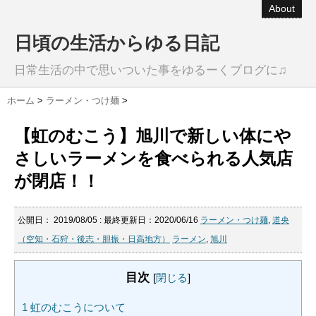
About
日頃の生活からゆる日記
日常生活の中で思いついた事をゆるーくブログに♫
ホーム
>
ラーメン・つけ麺
>
【虹のむこう】旭川で新しい体にや
さしいラーメンを食べられる人気店
が閉店！！
公開日：
2019/08/05
: 最終更新日：2020/06/16
ラーメン・つけ麺
,
道央
（空知・石狩・後志・胆振・日高地方）
ラーメン
,
旭川
目次
[
閉じる
]
1
虹のむこうについて