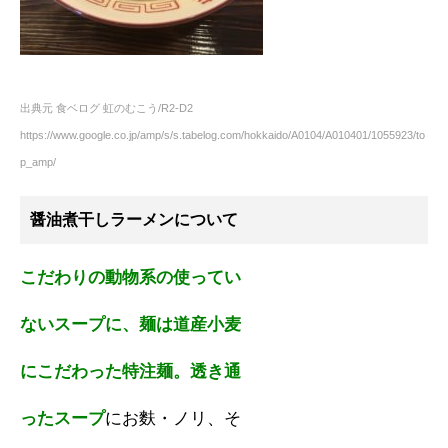
出典元 食ベログ 虹のむこう/R2-D2
https://www.google.co.jp/amp/s/s.tabelog.com/hokkaido/A0104/A010401/1055923/to
p_amp/
醤油煮干しラーメンについて
こだわりの動物系の使って
い
ないスープに、麺は道産
小麦
にこだわった特注麺。
透き通
ったスープ
にお麩・ノリ、そ