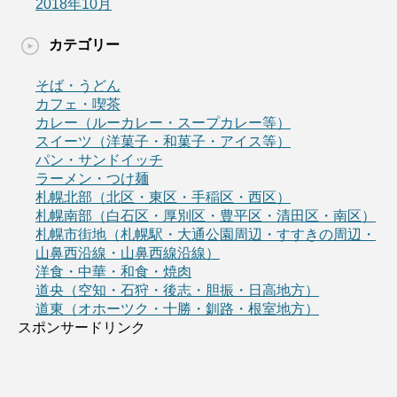
2018年10月
カテゴリー
そば・うどん
カフェ・喫茶
カレー（ルーカレー・スープカレー等）
スイーツ（洋菓子・和菓子・アイス等）
パン・サンドイッチ
ラーメン・つけ麺
札幌北部（北区・東区・手稲区・西区）
札幌南部（白石区・厚別区・豊平区・清田区・南区）
札幌市街地（札幌駅・大通公園周辺・すすきの周辺・
山鼻西沿線・山鼻西線沿線）
洋食・中華・和食・焼肉
道央（空知・石狩・後志・胆振・日高地方）
道東（オホーツク・十勝・釧路・根室地方）
スポンサードリンク