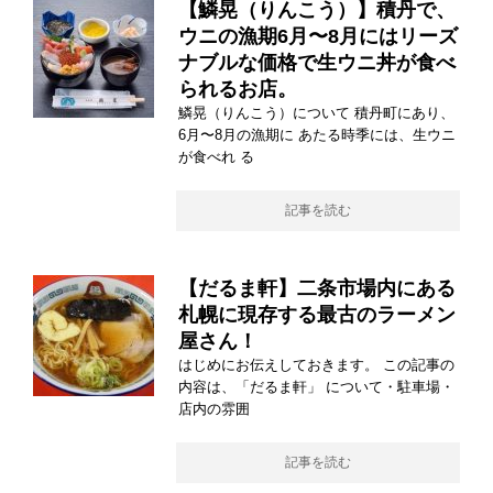
【鱗晃（りんこう）】積丹で、
ウニの漁期6月〜8月にはリーズ
ナブルな価格で生ウニ丼が食べ
られるお店。
鱗晃（りんこう）について 積丹町にあり、
6月〜8月の漁期に あたる時季には、生ウニ
が食べれ る
記事を読む
【だるま軒】二条市場内にある
札幌に現存する最古のラーメン
屋さん！
はじめにお伝えしておきます。 この記事の
内容は、「だるま軒」 について・駐車場・
店内の雰囲
記事を読む