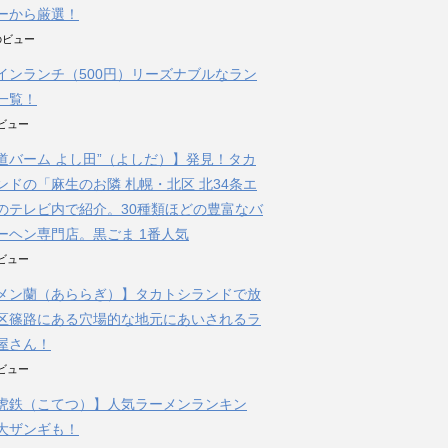
ーから厳選！
件のビュー
インランチ（500円）リーズナブルなラン
一覧！
のビュー
道バーム よし田”（よしだ）】発見！タカ
ンドの「麻生のお隣 札幌・北区 北34条エ
のテレビ内で紹介。30種類ほどの豊富なバ
ーヘン専門店。黒ごま 1番人気
のビュー
メン蘭（あららぎ）】タカトシランドで放
区篠路にある穴場的な地元にあいされるラ
屋さん！
のビュー
虎鉄（こてつ）】人気ラーメンランキン
大ザンギも！