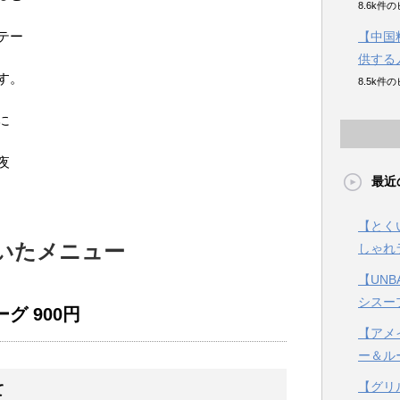
8.6k件
テー
【中国
供する
す。
8.5k件
に
夜
最近
【とく
いたメニュー
しゃれ
【UN
シスー
グ 900円
【アメ
ー＆ル
【グリ
て