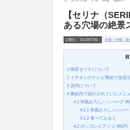
【セリナ（SER
ある穴場の絶景
公開日：
2019/07/30
:
洋食・中華・和
目
1
喫茶セリナについて
2
イチオシのテレビ番組で放送分（20
3
店内について
4
番組内で紹介されていたメニ
4.1
和風おろしハンバーグ 90
4.1.1
和風おろしハンバー
4.1.2
食べてみると
4.2
ボンゴレビアンコ 900円