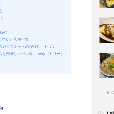
て
込）
て
税込）
れていた店舗一覧
の絶景スポットの喫茶店「セリナ」
な美味しいパン屋「mirry（ミリー）」
→もっ
宅
人気