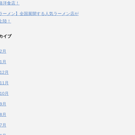
格洋食店！
ラーメン】全国展開する人気ラーメン店が
上陸！
カイブ
年2月
年1月
年12月
年11月
年10月
年9月
年8月
年7月