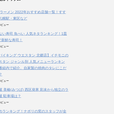
朝ラーメン 2022年おすすめ店舗一覧！すす
札幌駅・東区など
件のビュー
ない寿司 魚べい 人気ネタランキング！1皿
円で新鮮な寿司！
件のビュー
バイキング ウエスタン 北郷店】イチモニの
スタン ジャンル別 人気メニューランキン
番組内で紹介。自家製の焼肉のタレにこだ
？
件のビュー
屋 美椿(みつば) 西区発寒 彩未から独立のラ
屋 駐車場は？
件のビュー
めランキング！ナポリの窯のスタッフが全