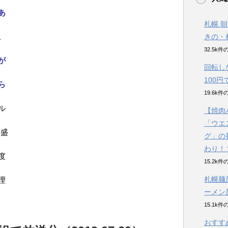
あ
札幌 
、
きの・
32.5k
が
回転し
100
ら
19.6k
ル
【焼肉
「ウエ
層盛
グ」の
わり！
度
15.2k
札幌麺
理
ーメン
15.1k
おすす