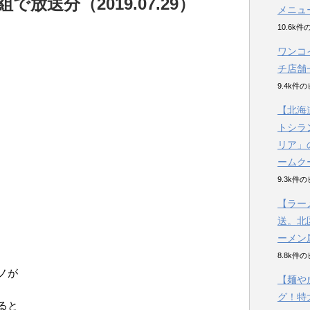
放送分（2019.07.29）
メニュ
10.6k
ワンコ
チ店舗
9.4k件
【北海
トシラ
リア」
ームク
9.3k件
【ラー
送。北
ーメン
8.8k件
ノが
【麺や
グ！特
ると