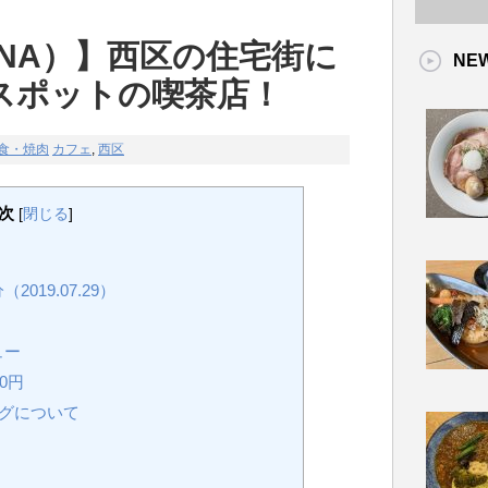
INA）】西区の住宅街に
NE
スポットの喫茶店！
食・焼肉
カフェ
,
西区
次
[
閉じる
]
19.07.29）
ュー
0円
グについて