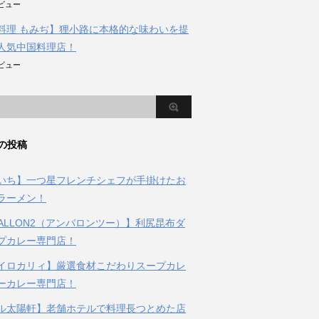
のビュー
料理 もみぢ】狸小路に本格的な味わいを提
人気中国料理店！
のビュー
の投稿
いち】一つ星フレンチシェフが手掛けたお
ラーメン！
BALLON2（アンバロンツー）】利尻昆布ダ
プカレー専門店！
イロカリィ】厳選食材こだわりスープカレ
ーカレー専門店！
ル太陽軒】老舗ホテルで料理長つとめた店