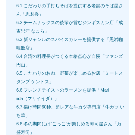
6.1
こだわりの手打ちそばを提供する老舗のそば屋さ
ん「思君楼」
6.2
チームナックスの後輩が営むジンギスカン店「成
吉思汗 なまら」
6.3
新ジャンルのスパイスカレーを提供する「黒岩咖
哩飯店」
6.4
台湾の料理長がつくる本格点心が自慢「ファンズ
円山」
6.5
こだわりのお肉、野菜が楽しめるお店「ミートス
タンプ ケントス」
6.6
フレンチテイストのラーメンを提供「Mari
iida（マリイイダ）」
6.7
揚げ時間60秒、超レアな牛カツ専門店「牛カツ い
ち華」
6.8
冬の期間には”ごっこ”が楽しめる寿司屋さん「万
盛寿司」