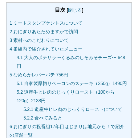
目次
[
閉じる
]
1
ミートスタンプケントスについて
2
おにぎりあたためますかで訪問
3
素材へのこだわりについて
4
番組内で紹介されていたメニュー
4.1
大人のポテサラ〜くるみのしそみそチーズ〜 648
円
5
なめらかレバーパテ 756円
5.1
自家製厚切りベーコンのステーキ（250g）1490円
5.2
道産牛ヒレ肉のじっくりロースト（100から
120g）2138円
5.2.1
道産牛ヒレ肉のじっくりローストについて
5.2.2
食べてみると
6
おにぎりの祝番組17年目はじまりは地元から！で紹介
の店舗一覧