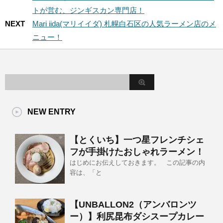
トが営む、ジンギスカン専門店！
NEXT
Mari iida(マリイイダ) 札幌白石区の人気ラーメン店のメ
ニュー！
NEW ENTRY
【とくいち】一つ星フレンチシェ
フが手掛けたおしゃれラーメン！
はじめにお伝えしておきます。 この記事の内
容は、「と
【UNBALLON2（アンバロンツ
ー）】利尻昆布ダシスープカレー