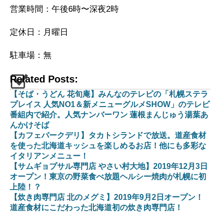
営業時間：午後6時〜深夜2時
定休日：月曜日
駐車場：無
Related Posts:
【そば・うどん 花旬庵】みんなのテレビの「札幌ステラ
プレイス 人気NO1＆新メニューグルメSHOW」のテレビ
番組内で紹介。人気ナンバーワン 蓮根まんじゅう湯葉あ
んかけそば
【カフェパークデリ】タカトシランドで放送。道産食材
を使った北海道キッシュを楽しめるお店！他にも多彩な
イタリアンメニュー！
【サムギョプサル専門店 やさい村大地】2019年12月3日
オープン！東京の野菜食べ放題ヘルシー焼肉が札幌に初
上陸！？
【炊き肉専門店 北のメグミ】2019年9月2日オープン！
道産食材にこだわった北海道初の炊き肉専門店！