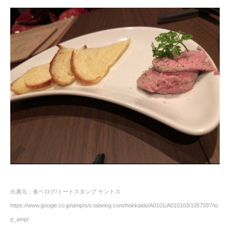
出典元：食ベログ/ミートスタンプ ケントス
https://www.google.co.jp/amp/s/s.tabelog.com/hokkaido/A0101/A010103/1057597/to
p_amp/