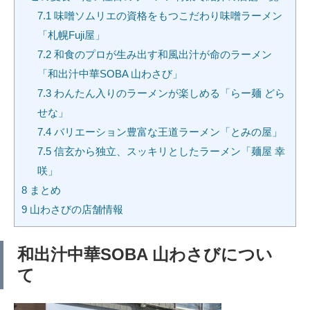
7.1
味噌ソムリエの資格をもつこだわり味噌ラーメン
「札幌Fuji屋」
7.2
和食のプロが生み出す和風出汁が命のラーメン
「和出汁中華SOBA 山わさび」
7.3
わんたん入りのラーメンが楽しめる「らー麺 どら
せな」
7.4
バリエーション豊富な王道ラーメン「とみの屋」
7.5
信玄から独立、スッキリとしたラーメン「麺屋 幸
咲」
8
まとめ
9
山わさびの店舗情報
和出汁中華SOBA 山わさびについ
て