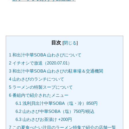
目次
[
閉じる
]
1
和出汁中華SOBA 山わさびについて
2
イチオシで放送（2020.07.01）
3
和出汁中華SOBA 山わさびの駐車場＆交通機関
4
山わさびのランチについて
5
ラーメンの特製スープについて
6
番組内で紹介されたメニュー
6.1
浅利貝出汁中華SOBA（塩・冷）850円
6.2
山わさび中華SOBA（塩）750円/税込
6.3
山わさびお茶漬け +200円
7
この夏食べたい注目のラーメン特集で紹介の店舗一覧