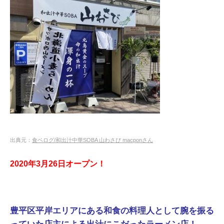
出典元：
食ベログ/和出汁中華SOBA 山わさび macponさん
2020年3月26日オープン！
豊平区平岸エリアにある和食の料
理
人として腕を振る