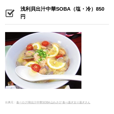
浅利貝出汁中華SOBA（塩・冷）850
円
出典元：
食ベログ/和出汁中華SOBA 山わさび 食べ過ぎ太り過ぎさん