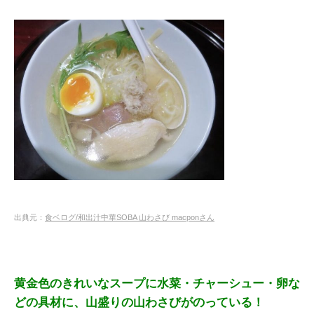
出典元：
食ベログ/和出汁中華SOBA 山わさび macponさん
黄金色のきれいなスープに水菜・
チャーシュー・卵な
どの具材に、
山盛りの山わさびがのっている！